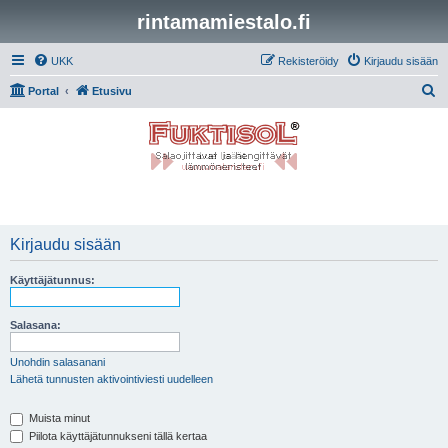
rintamamiestalo.fi
UKK
Rekisteröidy
Kirjaudu sisään
E
Portal
Etusivu
t
s
i
Kirjaudu sisään
Käyttäjätunnus:
Salasana:
Unohdin salasanani
Lähetä tunnusten aktivointiviesti uudelleen
Muista minut
Piilota käyttäjätunnukseni tällä kertaa