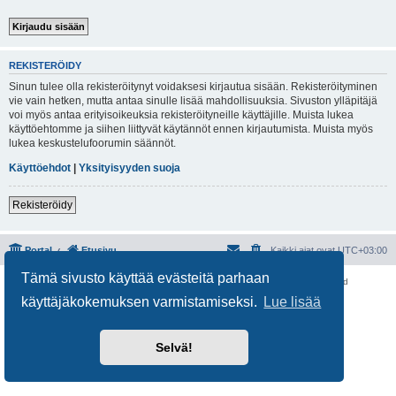
REKISTERÖIDY
Sinun tulee olla rekisteröitynyt voidaksesi kirjautua sisään. Rekisteröityminen
vie vain hetken, mutta antaa sinulle lisää mahdollisuuksia. Sivuston ylläpitäjä
voi myös antaa erityisoikeuksia rekisteröityneille käyttäjille. Muista lukea
käyttöehtomme ja siihen liittyvät käytännöt ennen kirjautumista. Muista myös
lukea keskustelufoorumin säännöt.
Käyttöehdot
|
Yksityisyyden suoja
Rekisteröidy
Portal
Etusivu
Kaikki ajat ovat
UTC+03:00
Tämä sivusto käyttää evästeitä parhaan
Keskustelufoorumin ohjelmisto
phpBB
® Forum Software © phpBB Limited
Käännös: phpBB Suomi (lurttinen, harritapio, Pettis)
käyttäjäkokemuksen varmistamiseksi.
Lue lisää
Yksityisyys
|
Ehdot
Selvä!