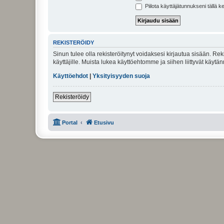
Piilota käyttäjätunnukseni tällä k
REKISTERÖIDY
Sinun tulee olla rekisteröitynyt voidaksesi kirjautua sisään. Rek
käyttäjille. Muista lukea käyttöehtomme ja siihen liittyvät käy
Käyttöehdot
|
Yksityisyyden suoja
Rekisteröidy
Portal
Etusivu