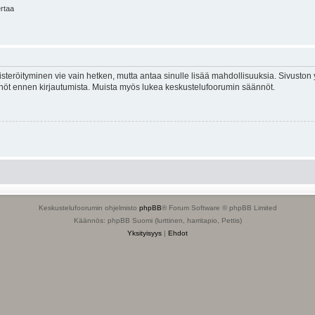
ertaa
isteröityminen vie vain hetken, mutta antaa sinulle lisää mahdollisuuksia. Sivuston y
tännöt ennen kirjautumista. Muista myös lukea keskustelufoorumin säännöt.
Keskustelufoorumin ohjelmisto
phpBB
® Forum Software © phpBB Limited
Käännös: phpBB Suomi (lurttinen, harritapio, Pettis)
Yksityisyys
|
Ehdot