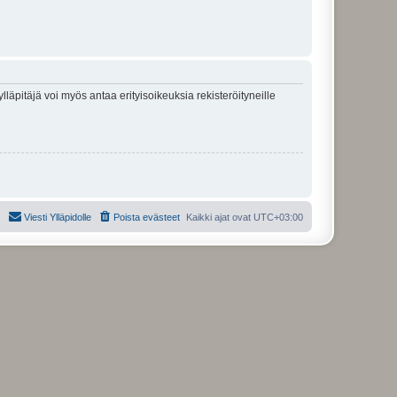
lläpitäjä voi myös antaa erityisoikeuksia rekisteröityneille
Viesti Ylläpidolle
Poista evästeet
Kaikki ajat ovat
UTC+03:00