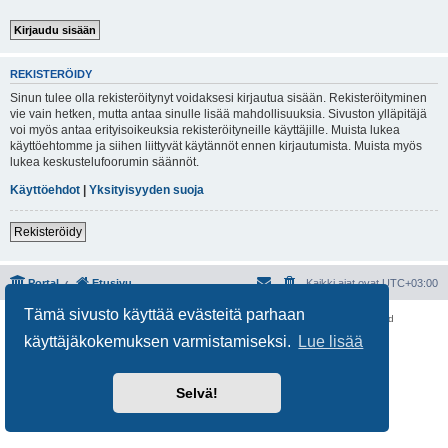
REKISTERÖIDY
Sinun tulee olla rekisteröitynyt voidaksesi kirjautua sisään. Rekisteröityminen
vie vain hetken, mutta antaa sinulle lisää mahdollisuuksia. Sivuston ylläpitäjä
voi myös antaa erityisoikeuksia rekisteröityneille käyttäjille. Muista lukea
käyttöehtomme ja siihen liittyvät käytännöt ennen kirjautumista. Muista myös
lukea keskustelufoorumin säännöt.
Käyttöehdot
|
Yksityisyyden suoja
Rekisteröidy
Portal
Etusivu
Kaikki ajat ovat
UTC+03:00
Tämä sivusto käyttää evästeitä parhaan
Keskustelufoorumin ohjelmisto
phpBB
® Forum Software © phpBB Limited
Käännös: phpBB Suomi (lurttinen, harritapio, Pettis)
käyttäjäkokemuksen varmistamiseksi.
Lue lisää
Yksityisyys
|
Ehdot
Selvä!