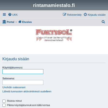
rintamamiestalo.fi
UKK
Rekisteröidy
Kirjaudu sisään
E
Portal
Etusivu
t
s
i
Kirjaudu sisään
Käyttäjätunnus:
Salasana:
Unohdin salasanani
Lähetä tunnusten aktivointiviesti uudelleen
Muista minut
Piilota käyttäjätunnukseni tällä kertaa