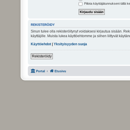
Piilota käyttäjätunnukseni tällä k
REKISTERÖIDY
Sinun tulee olla rekisteröitynyt voidaksesi kirjautua sisään. Rek
käyttäjille. Muista lukea käyttöehtomme ja siihen liittyvät käy
Käyttöehdot
|
Yksityisyyden suoja
Rekisteröidy
Portal
Etusivu