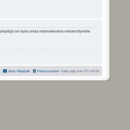
lläpitäjä voi myös antaa erityisoikeuksia rekisteröityneille
Viesti Ylläpidolle
Poista evästeet
Kaikki ajat ovat
UTC+03:00