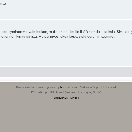
ertaa
isteröityminen vie vain hetken, mutta antaa sinulle lisää mahdollisuuksia. Sivuston y
tännöt ennen kirjautumista. Muista myös lukea keskustelufoorumin säännöt.
Keskustelufoorumin ohjelmisto
phpBB
® Forum Software © phpBB Limited
Käännös: phpBB Suomi (lurttinen, harritapio, Pettis)
Yksityisyys
|
Ehdot