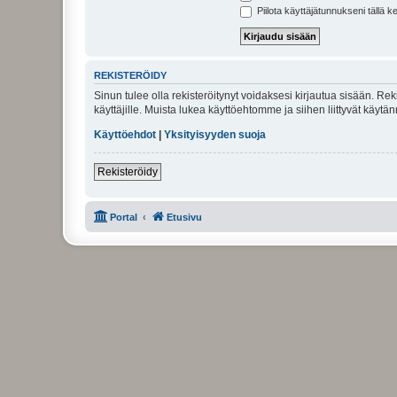
Piilota käyttäjätunnukseni tällä k
REKISTERÖIDY
Sinun tulee olla rekisteröitynyt voidaksesi kirjautua sisään. Rek
käyttäjille. Muista lukea käyttöehtomme ja siihen liittyvät käy
Käyttöehdot
|
Yksityisyyden suoja
Rekisteröidy
Portal
Etusivu