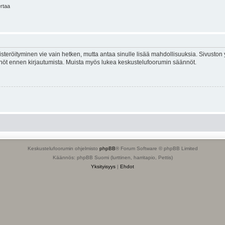
ertaa
isteröityminen vie vain hetken, mutta antaa sinulle lisää mahdollisuuksia. Sivuston y
tännöt ennen kirjautumista. Muista myös lukea keskustelufoorumin säännöt.
Keskustelufoorumin ohjelmisto
phpBB
® Forum Software © phpBB Limited
Käännös: phpBB Suomi (lurttinen, harritapio, Pettis)
Yksityisyys
|
Ehdot