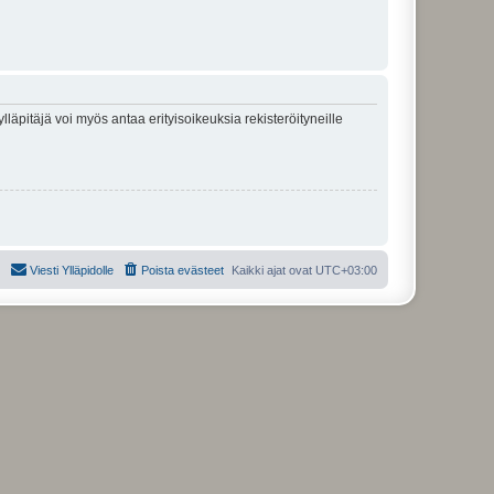
lläpitäjä voi myös antaa erityisoikeuksia rekisteröityneille
Viesti Ylläpidolle
Poista evästeet
Kaikki ajat ovat
UTC+03:00