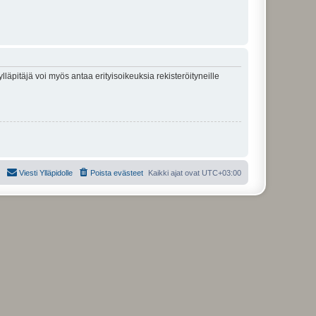
lläpitäjä voi myös antaa erityisoikeuksia rekisteröityneille
Viesti Ylläpidolle
Poista evästeet
Kaikki ajat ovat
UTC+03:00