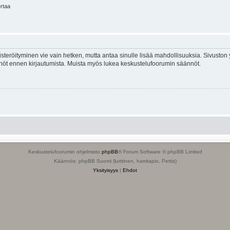
ertaa
isteröityminen vie vain hetken, mutta antaa sinulle lisää mahdollisuuksia. Sivuston y
tännöt ennen kirjautumista. Muista myös lukea keskustelufoorumin säännöt.
Keskustelufoorumin ohjelmisto
phpBB
® Forum Software © phpBB Limited
Käännös: phpBB Suomi (lurttinen, harritapio, Pettis)
Yksityisyys
|
Ehdot