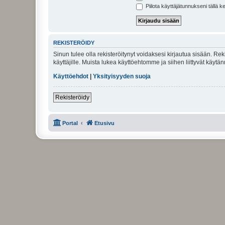
Piilota käyttäjätunnukseni tällä k
REKISTERÖIDY
Sinun tulee olla rekisteröitynyt voidaksesi kirjautua sisään. Rek
käyttäjille. Muista lukea käyttöehtomme ja siihen liittyvät käy
Käyttöehdot
|
Yksityisyyden suoja
Rekisteröidy
Portal
Etusivu