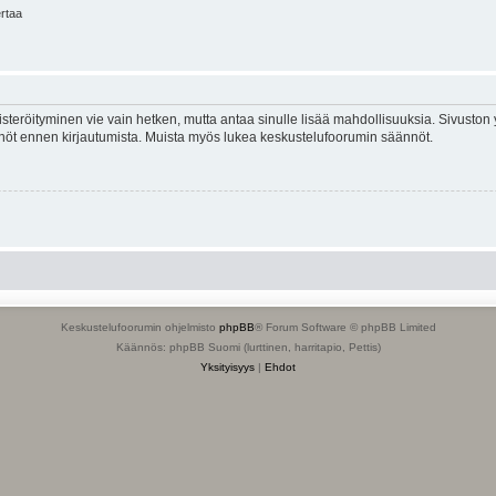
ertaa
isteröityminen vie vain hetken, mutta antaa sinulle lisää mahdollisuuksia. Sivuston y
tännöt ennen kirjautumista. Muista myös lukea keskustelufoorumin säännöt.
Keskustelufoorumin ohjelmisto
phpBB
® Forum Software © phpBB Limited
Käännös: phpBB Suomi (lurttinen, harritapio, Pettis)
Yksityisyys
|
Ehdot