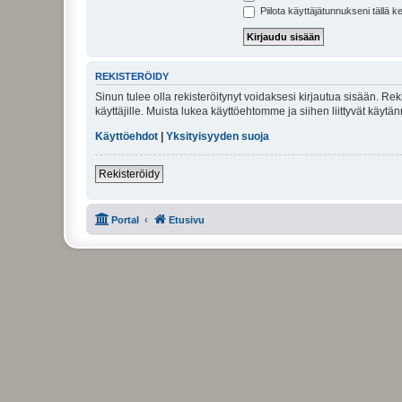
Piilota käyttäjätunnukseni tällä k
REKISTERÖIDY
Sinun tulee olla rekisteröitynyt voidaksesi kirjautua sisään. Rek
käyttäjille. Muista lukea käyttöehtomme ja siihen liittyvät käy
Käyttöehdot
|
Yksityisyyden suoja
Rekisteröidy
Portal
Etusivu