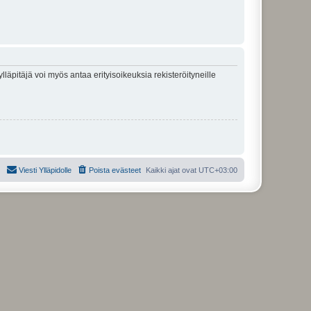
lläpitäjä voi myös antaa erityisoikeuksia rekisteröityneille
Viesti Ylläpidolle
Poista evästeet
Kaikki ajat ovat
UTC+03:00