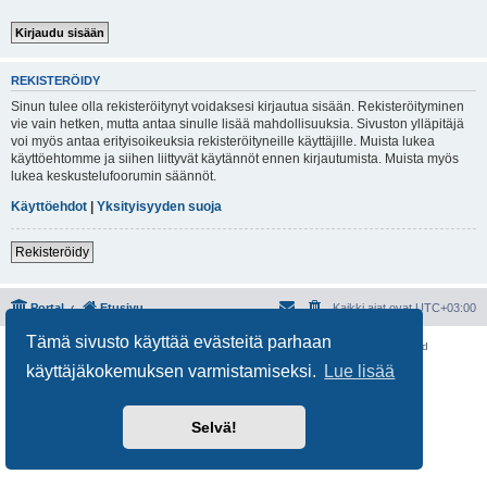
REKISTERÖIDY
Sinun tulee olla rekisteröitynyt voidaksesi kirjautua sisään. Rekisteröityminen
vie vain hetken, mutta antaa sinulle lisää mahdollisuuksia. Sivuston ylläpitäjä
voi myös antaa erityisoikeuksia rekisteröityneille käyttäjille. Muista lukea
käyttöehtomme ja siihen liittyvät käytännöt ennen kirjautumista. Muista myös
lukea keskustelufoorumin säännöt.
Käyttöehdot
|
Yksityisyyden suoja
Rekisteröidy
Portal
Etusivu
Kaikki ajat ovat
UTC+03:00
Tämä sivusto käyttää evästeitä parhaan
Keskustelufoorumin ohjelmisto
phpBB
® Forum Software © phpBB Limited
Käännös: phpBB Suomi (lurttinen, harritapio, Pettis)
käyttäjäkokemuksen varmistamiseksi.
Lue lisää
Yksityisyys
|
Ehdot
Selvä!