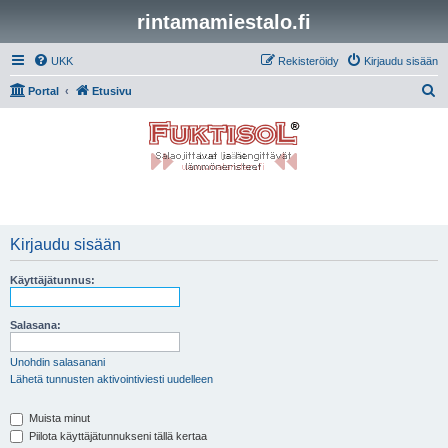
rintamamiestalo.fi
UKK
Rekisteröidy
Kirjaudu sisään
E
Portal
Etusivu
t
s
i
Kirjaudu sisään
Käyttäjätunnus:
Salasana:
Unohdin salasanani
Lähetä tunnusten aktivointiviesti uudelleen
Muista minut
Piilota käyttäjätunnukseni tällä kertaa