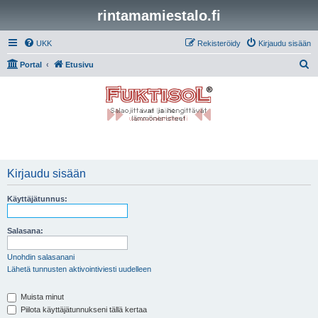
rintamamiestalo.fi
UKK
Rekisteröidy
Kirjaudu sisään
E
Portal
Etusivu
t
s
i
Kirjaudu sisään
Käyttäjätunnus:
Salasana:
Unohdin salasanani
Lähetä tunnusten aktivointiviesti uudelleen
Muista minut
Piilota käyttäjätunnukseni tällä kertaa