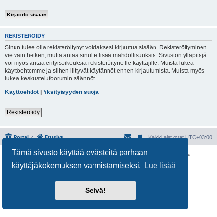
REKISTERÖIDY
Sinun tulee olla rekisteröitynyt voidaksesi kirjautua sisään. Rekisteröityminen
vie vain hetken, mutta antaa sinulle lisää mahdollisuuksia. Sivuston ylläpitäjä
voi myös antaa erityisoikeuksia rekisteröityneille käyttäjille. Muista lukea
käyttöehtomme ja siihen liittyvät käytännöt ennen kirjautumista. Muista myös
lukea keskustelufoorumin säännöt.
Käyttöehdot
|
Yksityisyyden suoja
Rekisteröidy
Portal
Etusivu
Kaikki ajat ovat
UTC+03:00
Tämä sivusto käyttää evästeitä parhaan
Keskustelufoorumin ohjelmisto
phpBB
® Forum Software © phpBB Limited
Käännös: phpBB Suomi (lurttinen, harritapio, Pettis)
käyttäjäkokemuksen varmistamiseksi.
Lue lisää
Yksityisyys
|
Ehdot
Selvä!