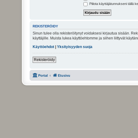
Piilota käyttäjätunnukseni tällä k
REKISTERÖIDY
Sinun tulee olla rekisteröitynyt voidaksesi kirjautua sisään. Rek
käyttäjille. Muista lukea käyttöehtomme ja siihen liittyvät käy
Käyttöehdot
|
Yksityisyyden suoja
Rekisteröidy
Portal
Etusivu