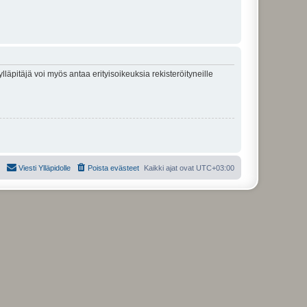
lläpitäjä voi myös antaa erityisoikeuksia rekisteröityneille
Viesti Ylläpidolle
Poista evästeet
Kaikki ajat ovat
UTC+03:00