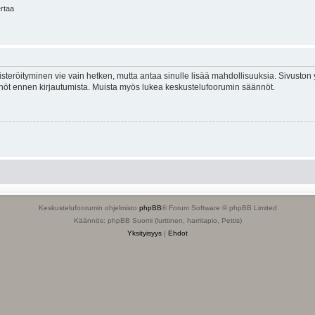
ertaa
isteröityminen vie vain hetken, mutta antaa sinulle lisää mahdollisuuksia. Sivuston y
tännöt ennen kirjautumista. Muista myös lukea keskustelufoorumin säännöt.
Keskustelufoorumin ohjelmisto
phpBB
® Forum Software © phpBB Limited
Käännös: phpBB Suomi (lurttinen, harritapio, Pettis)
Yksityisyys
|
Ehdot