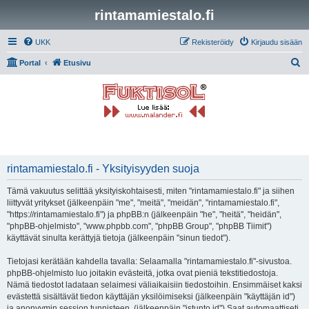
rintamamiestalo.fi
UKK
Rekisteröidy
Kirjaudu sisään
E
Portal
Etusivu
t
s
i
rintamamiestalo.fi - Yksityisyyden suoja
Tämä vakuutus selittää yksityiskohtaisesti, miten "rintamamiestalo.fi" ja siihen
liittyvät yritykset (jälkeenpäin "me", "meitä", "meidän", "rintamamiestalo.fi",
"https://rintamamiestalo.fi") ja phpBB:n (jälkeenpäin "he", "heitä", "heidän",
"phpBB-ohjelmisto", "www.phpbb.com", "phpBB Group", "phpBB Tiimit")
käyttävät sinulta kerättyjä tietoja (jälkeenpäin "sinun tiedot").
Tietojasi kerätään kahdella tavalla: Selaamalla "rintamamiestalo.fi"-sivustoa.
phpBB-ohjelmisto luo joitakin evästeitä, jotka ovat pieniä tekstitiedostoja.
Nämä tiedostot ladataan selaimesi väliaikaisiin tiedostoihin. Ensimmäiset kaksi
evästettä sisältävät tiedon käyttäjän yksilöimiseksi (jälkeenpäin "käyttäjän id")
ja anonyymin session tunnisteen. (jälkeenpäin "istunto id") Saat automaattiseti