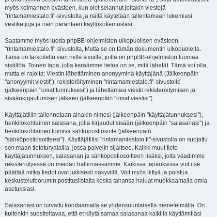
myös kolmannen evästeen, kun olet selannut joitakin viestejä
"rintamamiestalo.fi"-sivustolla ja näitä käytetään tallentamaan lukemiasi
vestiketjuja ja näin parantaen käyttökokemustasi.
Saatamme myös luoda phpBB-ohjelmiston ulkopuolisen evästeen
"rintamamiestalo.fi"-sivustolta, Mutta se on tämän dokumentin ulkopuolella.
Tämä on tarkoitettu vain niille sivuille, joilla on phpBB-ohjelmiston luomaa
sisältöä. Toinen tapa, jolla keräämme tietoa on se, mitä lähetät. Tämä voi olla,
mutta ei rajoita: Viestin lähettäminen anonyyminä käyttäjänä (Jälkeenpäin
"anonyymit viestit"), rekisteröityminen "rintamamiestalo.fi"-sivustolle
(jälkeenpäin "omat tunnuksesi") ja lähettämäsi viestit rekisteröitymisen ja
sisäänkirjautumisen jälkeen (jälkeenpäin "omat viestisi").
Käyttäjätiliin tallennetaan ainakin nimesi (jälkeenpäin "käyttäjätunnuksesi"),
henkilökohtainen salasana, jolla kirjaudut sisään (jälkeenpäin "salasanasi") ja
henkilökohtainen toimiva sähköpostiosoite (jälkeenpäin
"sähköpostiosoitteesi"). Käyttäjätilisi "rintamamiestalo.fi"-sivustolla on suojattu
sen maan tietoturvalailla, jossa palvelin sijaitsee. Kaikki muut tieto
käyttäjätunnuksen, salasanan ja sähköpostiosoitteen lisäksi, joita vaadimme
rekisteröityessä on meidän hallinnassamme. Kaikissa tapauksissa voit itse
päättää mitkä tiedot ovat julkisesti näkyvillä. Voit myös liittyä ja poistua
keskustelufoorumin postituslistalta koska tahansa haluat muokkaamalla omia
asetuksiasi.
Salasanasi on turvattu koodaamalla se yhdensuuntaisella menetelmällä. On
kuitenkin suositeltavaa, että et käytä samaa salasanaa kaikilla käyttämilläsi