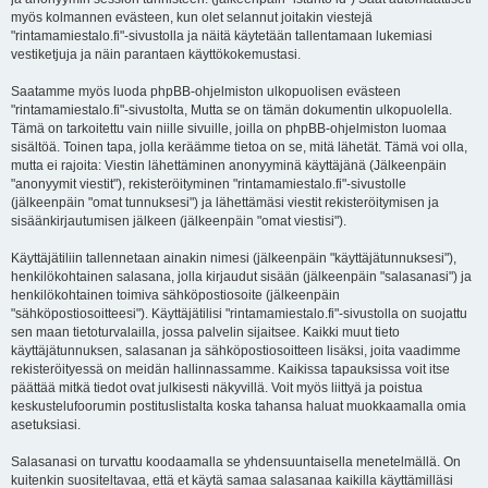
myös kolmannen evästeen, kun olet selannut joitakin viestejä
"rintamamiestalo.fi"-sivustolla ja näitä käytetään tallentamaan lukemiasi
vestiketjuja ja näin parantaen käyttökokemustasi.
Saatamme myös luoda phpBB-ohjelmiston ulkopuolisen evästeen
"rintamamiestalo.fi"-sivustolta, Mutta se on tämän dokumentin ulkopuolella.
Tämä on tarkoitettu vain niille sivuille, joilla on phpBB-ohjelmiston luomaa
sisältöä. Toinen tapa, jolla keräämme tietoa on se, mitä lähetät. Tämä voi olla,
mutta ei rajoita: Viestin lähettäminen anonyyminä käyttäjänä (Jälkeenpäin
"anonyymit viestit"), rekisteröityminen "rintamamiestalo.fi"-sivustolle
(jälkeenpäin "omat tunnuksesi") ja lähettämäsi viestit rekisteröitymisen ja
sisäänkirjautumisen jälkeen (jälkeenpäin "omat viestisi").
Käyttäjätiliin tallennetaan ainakin nimesi (jälkeenpäin "käyttäjätunnuksesi"),
henkilökohtainen salasana, jolla kirjaudut sisään (jälkeenpäin "salasanasi") ja
henkilökohtainen toimiva sähköpostiosoite (jälkeenpäin
"sähköpostiosoitteesi"). Käyttäjätilisi "rintamamiestalo.fi"-sivustolla on suojattu
sen maan tietoturvalailla, jossa palvelin sijaitsee. Kaikki muut tieto
käyttäjätunnuksen, salasanan ja sähköpostiosoitteen lisäksi, joita vaadimme
rekisteröityessä on meidän hallinnassamme. Kaikissa tapauksissa voit itse
päättää mitkä tiedot ovat julkisesti näkyvillä. Voit myös liittyä ja poistua
keskustelufoorumin postituslistalta koska tahansa haluat muokkaamalla omia
asetuksiasi.
Salasanasi on turvattu koodaamalla se yhdensuuntaisella menetelmällä. On
kuitenkin suositeltavaa, että et käytä samaa salasanaa kaikilla käyttämilläsi