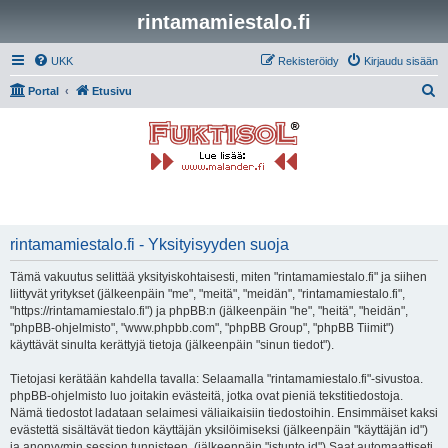
rintamamiestalo.fi
UKK
Rekisteröidy
Kirjaudu sisään
E
Portal
Etusivu
t
s
i
rintamamiestalo.fi - Yksityisyyden suoja
Tämä vakuutus selittää yksityiskohtaisesti, miten "rintamamiestalo.fi" ja siihen
liittyvät yritykset (jälkeenpäin "me", "meitä", "meidän", "rintamamiestalo.fi",
"https://rintamamiestalo.fi") ja phpBB:n (jälkeenpäin "he", "heitä", "heidän",
"phpBB-ohjelmisto", "www.phpbb.com", "phpBB Group", "phpBB Tiimit")
käyttävät sinulta kerättyjä tietoja (jälkeenpäin "sinun tiedot").
Tietojasi kerätään kahdella tavalla: Selaamalla "rintamamiestalo.fi"-sivustoa.
phpBB-ohjelmisto luo joitakin evästeitä, jotka ovat pieniä tekstitiedostoja.
Nämä tiedostot ladataan selaimesi väliaikaisiin tiedostoihin. Ensimmäiset kaksi
evästettä sisältävät tiedon käyttäjän yksilöimiseksi (jälkeenpäin "käyttäjän id")
ja anonyymin session tunnisteen. (jälkeenpäin "istunto id") Saat automaattiseti