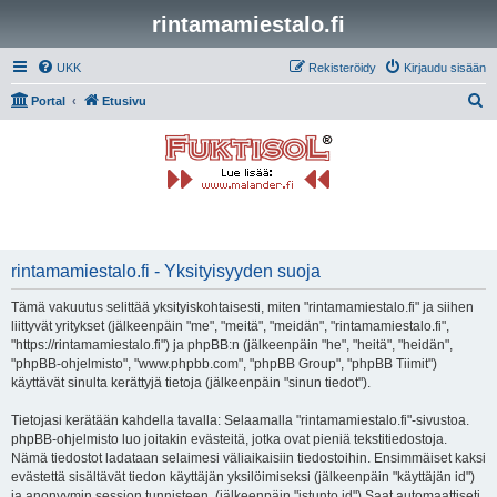
rintamamiestalo.fi
UKK
Rekisteröidy
Kirjaudu sisään
E
Portal
Etusivu
t
s
i
rintamamiestalo.fi - Yksityisyyden suoja
Tämä vakuutus selittää yksityiskohtaisesti, miten "rintamamiestalo.fi" ja siihen
liittyvät yritykset (jälkeenpäin "me", "meitä", "meidän", "rintamamiestalo.fi",
"https://rintamamiestalo.fi") ja phpBB:n (jälkeenpäin "he", "heitä", "heidän",
"phpBB-ohjelmisto", "www.phpbb.com", "phpBB Group", "phpBB Tiimit")
käyttävät sinulta kerättyjä tietoja (jälkeenpäin "sinun tiedot").
Tietojasi kerätään kahdella tavalla: Selaamalla "rintamamiestalo.fi"-sivustoa.
phpBB-ohjelmisto luo joitakin evästeitä, jotka ovat pieniä tekstitiedostoja.
Nämä tiedostot ladataan selaimesi väliaikaisiin tiedostoihin. Ensimmäiset kaksi
evästettä sisältävät tiedon käyttäjän yksilöimiseksi (jälkeenpäin "käyttäjän id")
ja anonyymin session tunnisteen. (jälkeenpäin "istunto id") Saat automaattiseti