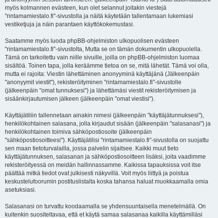
myös kolmannen evästeen, kun olet selannut joitakin viestejä
"rintamamiestalo.fi"-sivustolla ja näitä käytetään tallentamaan lukemiasi
vestiketjuja ja näin parantaen käyttökokemustasi.
Saatamme myös luoda phpBB-ohjelmiston ulkopuolisen evästeen
"rintamamiestalo.fi"-sivustolta, Mutta se on tämän dokumentin ulkopuolella.
Tämä on tarkoitettu vain niille sivuille, joilla on phpBB-ohjelmiston luomaa
sisältöä. Toinen tapa, jolla keräämme tietoa on se, mitä lähetät. Tämä voi olla,
mutta ei rajoita: Viestin lähettäminen anonyyminä käyttäjänä (Jälkeenpäin
"anonyymit viestit"), rekisteröityminen "rintamamiestalo.fi"-sivustolle
(jälkeenpäin "omat tunnuksesi") ja lähettämäsi viestit rekisteröitymisen ja
sisäänkirjautumisen jälkeen (jälkeenpäin "omat viestisi").
Käyttäjätiliin tallennetaan ainakin nimesi (jälkeenpäin "käyttäjätunnuksesi"),
henkilökohtainen salasana, jolla kirjaudut sisään (jälkeenpäin "salasanasi") ja
henkilökohtainen toimiva sähköpostiosoite (jälkeenpäin
"sähköpostiosoitteesi"). Käyttäjätilisi "rintamamiestalo.fi"-sivustolla on suojattu
sen maan tietoturvalailla, jossa palvelin sijaitsee. Kaikki muut tieto
käyttäjätunnuksen, salasanan ja sähköpostiosoitteen lisäksi, joita vaadimme
rekisteröityessä on meidän hallinnassamme. Kaikissa tapauksissa voit itse
päättää mitkä tiedot ovat julkisesti näkyvillä. Voit myös liittyä ja poistua
keskustelufoorumin postituslistalta koska tahansa haluat muokkaamalla omia
asetuksiasi.
Salasanasi on turvattu koodaamalla se yhdensuuntaisella menetelmällä. On
kuitenkin suositeltavaa, että et käytä samaa salasanaa kaikilla käyttämilläsi