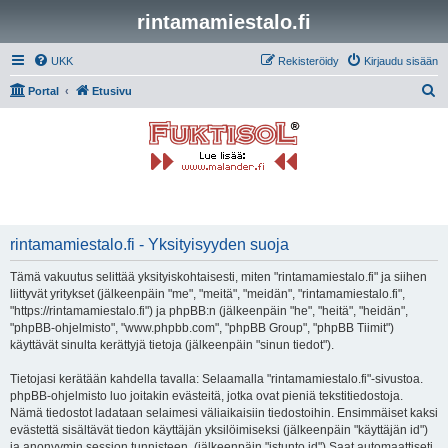
rintamamiestalo.fi
UKK
Rekisteröidy
Kirjaudu sisään
E
Portal
Etusivu
t
s
i
rintamamiestalo.fi - Yksityisyyden suoja
Tämä vakuutus selittää yksityiskohtaisesti, miten "rintamamiestalo.fi" ja siihen
liittyvät yritykset (jälkeenpäin "me", "meitä", "meidän", "rintamamiestalo.fi",
"https://rintamamiestalo.fi") ja phpBB:n (jälkeenpäin "he", "heitä", "heidän",
"phpBB-ohjelmisto", "www.phpbb.com", "phpBB Group", "phpBB Tiimit")
käyttävät sinulta kerättyjä tietoja (jälkeenpäin "sinun tiedot").
Tietojasi kerätään kahdella tavalla: Selaamalla "rintamamiestalo.fi"-sivustoa.
phpBB-ohjelmisto luo joitakin evästeitä, jotka ovat pieniä tekstitiedostoja.
Nämä tiedostot ladataan selaimesi väliaikaisiin tiedostoihin. Ensimmäiset kaksi
evästettä sisältävät tiedon käyttäjän yksilöimiseksi (jälkeenpäin "käyttäjän id")
ja anonyymin session tunnisteen. (jälkeenpäin "istunto id") Saat automaattiseti