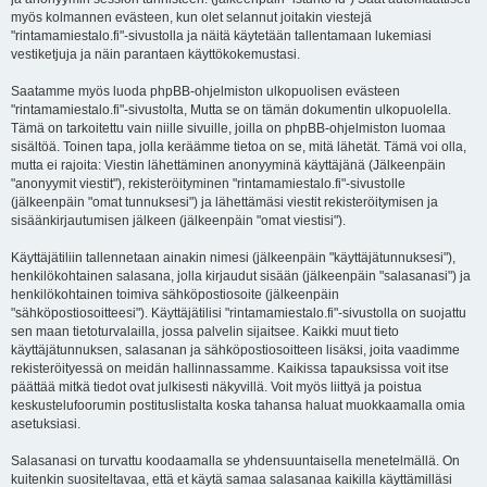
myös kolmannen evästeen, kun olet selannut joitakin viestejä
"rintamamiestalo.fi"-sivustolla ja näitä käytetään tallentamaan lukemiasi
vestiketjuja ja näin parantaen käyttökokemustasi.
Saatamme myös luoda phpBB-ohjelmiston ulkopuolisen evästeen
"rintamamiestalo.fi"-sivustolta, Mutta se on tämän dokumentin ulkopuolella.
Tämä on tarkoitettu vain niille sivuille, joilla on phpBB-ohjelmiston luomaa
sisältöä. Toinen tapa, jolla keräämme tietoa on se, mitä lähetät. Tämä voi olla,
mutta ei rajoita: Viestin lähettäminen anonyyminä käyttäjänä (Jälkeenpäin
"anonyymit viestit"), rekisteröityminen "rintamamiestalo.fi"-sivustolle
(jälkeenpäin "omat tunnuksesi") ja lähettämäsi viestit rekisteröitymisen ja
sisäänkirjautumisen jälkeen (jälkeenpäin "omat viestisi").
Käyttäjätiliin tallennetaan ainakin nimesi (jälkeenpäin "käyttäjätunnuksesi"),
henkilökohtainen salasana, jolla kirjaudut sisään (jälkeenpäin "salasanasi") ja
henkilökohtainen toimiva sähköpostiosoite (jälkeenpäin
"sähköpostiosoitteesi"). Käyttäjätilisi "rintamamiestalo.fi"-sivustolla on suojattu
sen maan tietoturvalailla, jossa palvelin sijaitsee. Kaikki muut tieto
käyttäjätunnuksen, salasanan ja sähköpostiosoitteen lisäksi, joita vaadimme
rekisteröityessä on meidän hallinnassamme. Kaikissa tapauksissa voit itse
päättää mitkä tiedot ovat julkisesti näkyvillä. Voit myös liittyä ja poistua
keskustelufoorumin postituslistalta koska tahansa haluat muokkaamalla omia
asetuksiasi.
Salasanasi on turvattu koodaamalla se yhdensuuntaisella menetelmällä. On
kuitenkin suositeltavaa, että et käytä samaa salasanaa kaikilla käyttämilläsi