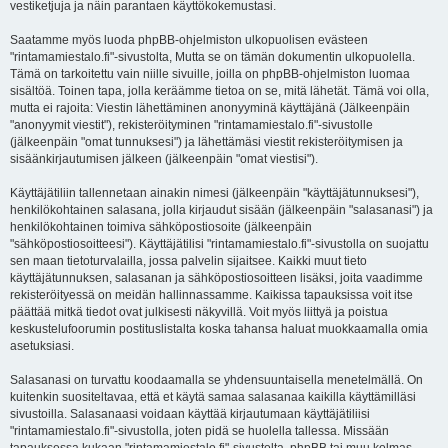
vestiketjuja ja näin parantaen käyttökokemustasi.
Saatamme myös luoda phpBB-ohjelmiston ulkopuolisen evästeen
"rintamamiestalo.fi"-sivustolta, Mutta se on tämän dokumentin ulkopuolella.
Tämä on tarkoitettu vain niille sivuille, joilla on phpBB-ohjelmiston luomaa
sisältöä. Toinen tapa, jolla keräämme tietoa on se, mitä lähetät. Tämä voi olla,
mutta ei rajoita: Viestin lähettäminen anonyyminä käyttäjänä (Jälkeenpäin
"anonyymit viestit"), rekisteröityminen "rintamamiestalo.fi"-sivustolle
(jälkeenpäin "omat tunnuksesi") ja lähettämäsi viestit rekisteröitymisen ja
sisäänkirjautumisen jälkeen (jälkeenpäin "omat viestisi").
Käyttäjätiliin tallennetaan ainakin nimesi (jälkeenpäin "käyttäjätunnuksesi"),
henkilökohtainen salasana, jolla kirjaudut sisään (jälkeenpäin "salasanasi") ja
henkilökohtainen toimiva sähköpostiosoite (jälkeenpäin
"sähköpostiosoitteesi"). Käyttäjätilisi "rintamamiestalo.fi"-sivustolla on suojattu
sen maan tietoturvalailla, jossa palvelin sijaitsee. Kaikki muut tieto
käyttäjätunnuksen, salasanan ja sähköpostiosoitteen lisäksi, joita vaadimme
rekisteröityessä on meidän hallinnassamme. Kaikissa tapauksissa voit itse
päättää mitkä tiedot ovat julkisesti näkyvillä. Voit myös liittyä ja poistua
keskustelufoorumin postituslistalta koska tahansa haluat muokkaamalla omia
asetuksiasi.
Salasanasi on turvattu koodaamalla se yhdensuuntaisella menetelmällä. On
kuitenkin suositeltavaa, että et käytä samaa salasanaa kaikilla käyttämilläsi
sivustoilla. Salasanaasi voidaan käyttää kirjautumaan käyttäjätiliisi
"rintamamiestalo.fi"-sivustolla, joten pidä se huolella tallessa. Missään