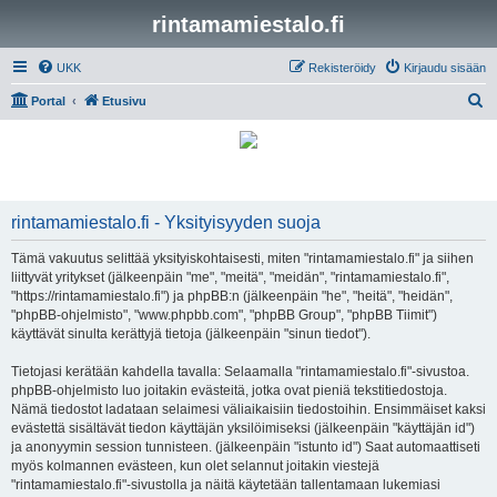
rintamamiestalo.fi
UKK
Rekisteröidy
Kirjaudu sisään
E
Portal
Etusivu
t
s
i
rintamamiestalo.fi - Yksityisyyden suoja
Tämä vakuutus selittää yksityiskohtaisesti, miten "rintamamiestalo.fi" ja siihen
liittyvät yritykset (jälkeenpäin "me", "meitä", "meidän", "rintamamiestalo.fi",
"https://rintamamiestalo.fi") ja phpBB:n (jälkeenpäin "he", "heitä", "heidän",
"phpBB-ohjelmisto", "www.phpbb.com", "phpBB Group", "phpBB Tiimit")
käyttävät sinulta kerättyjä tietoja (jälkeenpäin "sinun tiedot").
Tietojasi kerätään kahdella tavalla: Selaamalla "rintamamiestalo.fi"-sivustoa.
phpBB-ohjelmisto luo joitakin evästeitä, jotka ovat pieniä tekstitiedostoja.
Nämä tiedostot ladataan selaimesi väliaikaisiin tiedostoihin. Ensimmäiset kaksi
evästettä sisältävät tiedon käyttäjän yksilöimiseksi (jälkeenpäin "käyttäjän id")
ja anonyymin session tunnisteen. (jälkeenpäin "istunto id") Saat automaattiseti
myös kolmannen evästeen, kun olet selannut joitakin viestejä
"rintamamiestalo.fi"-sivustolla ja näitä käytetään tallentamaan lukemiasi