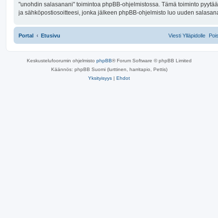
"unohdin salasanani" toimintoa phpBB-ohjelmistossa. Tämä toiminto pyytä
ja sähköpostiosoitteesi, jonka jälkeen phpBB-ohjelmisto luo uuden salasanan 
Portal
Etusivu
Viesti Ylläpidolle
Poi
Keskustelufoorumin ohjelmisto
phpBB
® Forum Software © phpBB Limited
Käännös: phpBB Suomi (lurttinen, harritapio, Pettis)
Yksityisyys
|
Ehdot