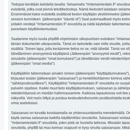
Tietojasi kerätään kahdella tavalla: Selaamalla "rintamamiestalo.fi"-sivustoa
evästeitä, jotka ovat pieniä tekstitiedostoja. Nämä tiedostot ladataan selaimes
Ensimmäiset kaksi evästettä sisältävät tiedon käyttäjän yksilöimiseksi (jälk
session tunnisteen. (jälkeenpäin "istunto id") Saat automaattiseti myös kol
joitakin viestejä "rintamamiestalo.fi"-sivustolla ja näitä käytetään tallentama
parantaen käyttökokemustasi.
Saatamme myös luoda phpBB-ohjelmiston ulkopuolisen evästeen "rintamamies
tämän dokumentin ulkopuolella. Tämä on tarkoitettu vain niille sivuille, joi
sisältöä. Toinen tapa, jolla keräämme tietoa on se, mitä lähetät. Tämä voi olla
lähettäminen anonyyminä käyttäjänä (Jälkeenpäin "anonyymit viestit"), rekis
sivustolle (jälkeenpäin "omat tunnuksesi") ja lähettämäsi viestit rekisteröit
(jälkeenpäin "omat viestisi").
Käyttäjätiliin tallennetaan ainakin nimesi (jälkeenpäin "käyttäjätunnuksesi")
kirjaudut sisään (jälkeenpäin "salasanasi") ja henkilökohtainen toimiva säh
"sähköpostiosoitteesi"). Käyttäjätilisi "rintamamiestalo.fi"-sivustolla on suoja
palvelin sijaitsee. Kaikki muut tieto käyttäjätunnuksen, salasanan ja sähköp
rekisteröityessä on meidän hallinnassamme. Kaikissa tapauksissa voit itse pä
näkyvillä. Voit myös liittyä ja poistua keskustelufoorumin postituslistalta 
omia asetuksiasi.
Salasanasi on turvattu koodaamalla se yhdensuuntaisella menetelmällä. On k
käytä samaa salasanaa kaikilla käyttämilläsi sivustoilla. Salasanaasi voidaan
"rintamamiestalo.fi"-sivustolla, joten pidä se huolella tallessa. Missään tap
sivustolta, phpBB tai muu kolmas osapuoli ei kysy sinulta salasanaasi. Mikäl