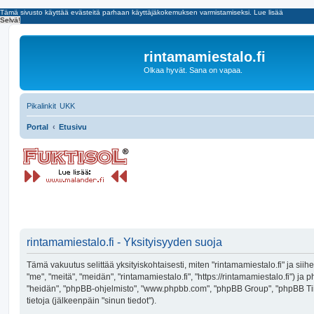
Tämä sivusto käyttää evästeitä parhaan käyttäjäkokemuksen varmistamiseksi.
Lue lisää
Selvä!
rintamamiestalo.fi
Olkaa hyvät. Sana on vapaa.
Pikalinkit
UKK
Portal
Etusivu
rintamamiestalo.fi - Yksityisyyden suoja
Tämä vakuutus selittää yksityiskohtaisesti, miten "rintamamiestalo.fi" ja siihen
"me", "meitä", "meidän", "rintamamiestalo.fi", "https://rintamamiestalo.fi") ja 
"heidän", "phpBB-ohjelmisto", "www.phpbb.com", "phpBB Group", "phpBB Tiimi
tietoja (jälkeenpäin "sinun tiedot").