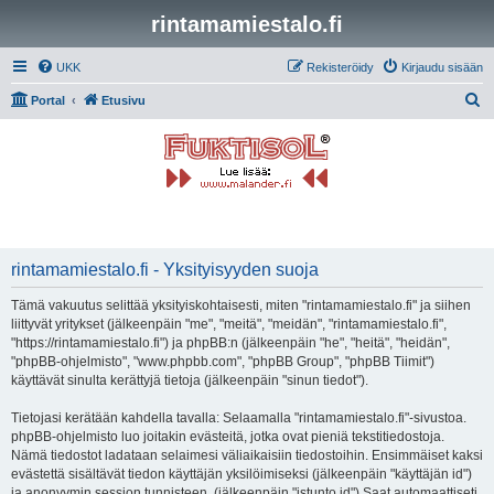
rintamamiestalo.fi
UKK
Rekisteröidy
Kirjaudu sisään
E
Portal
Etusivu
t
s
i
rintamamiestalo.fi - Yksityisyyden suoja
Tämä vakuutus selittää yksityiskohtaisesti, miten "rintamamiestalo.fi" ja siihen
liittyvät yritykset (jälkeenpäin "me", "meitä", "meidän", "rintamamiestalo.fi",
"https://rintamamiestalo.fi") ja phpBB:n (jälkeenpäin "he", "heitä", "heidän",
"phpBB-ohjelmisto", "www.phpbb.com", "phpBB Group", "phpBB Tiimit")
käyttävät sinulta kerättyjä tietoja (jälkeenpäin "sinun tiedot").
Tietojasi kerätään kahdella tavalla: Selaamalla "rintamamiestalo.fi"-sivustoa.
phpBB-ohjelmisto luo joitakin evästeitä, jotka ovat pieniä tekstitiedostoja.
Nämä tiedostot ladataan selaimesi väliaikaisiin tiedostoihin. Ensimmäiset kaksi
evästettä sisältävät tiedon käyttäjän yksilöimiseksi (jälkeenpäin "käyttäjän id")
ja anonyymin session tunnisteen. (jälkeenpäin "istunto id") Saat automaattiseti