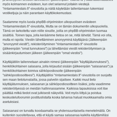
myös kolmannen evästeen, kun olet selannut joitakin viestejä
"rintamamiestalo.fi"-sivustolla ja näitä käytetään tallentamaan lukemiasi
vestiketjuja ja näin parantaen käyttökokemustasi.
Saatamme myös luoda phpBB-ohjelmiston ulkopuolisen evästeen
"rintamamiestalo.fi"-sivustolta, Mutta se on tämän dokumentin ulkopuolella.
Tämä on tarkoitettu vain niille sivuille, joilla on phpBB-ohjelmiston luomaa
sisältöä. Toinen tapa, jolla keräämme tietoa on se, mitä lähetät. Tämä voi olla,
mutta ei rajoita: Viestin lähettäminen anonyyminä käyttäjänä (Jälkeenpäin
"anonyymit viestit"), rekisteröityminen "rintamamiestalo.fi"-sivustolle
(jälkeenpäin "omat tunnuksesi") ja lähettämäsi viestit rekisteröitymisen ja
sisäänkirjautumisen jälkeen (jälkeenpäin "omat viestisi").
Käyttäjätiliin tallennetaan ainakin nimesi (jälkeenpäin "käyttäjätunnuksesi"),
henkilökohtainen salasana, jolla kirjaudut sisään (jälkeenpäin "salasanasi") ja
henkilökohtainen toimiva sähköpostiosoite (jälkeenpäin
"sähköpostiosoitteesi"). Käyttäjätilisi "rintamamiestalo.fi"-sivustolla on suojattu
sen maan tietoturvalailla, jossa palvelin sijaitsee. Kaikki muut tieto
käyttäjätunnuksen, salasanan ja sähköpostiosoitteen lisäksi, joita vaadimme
rekisteröityessä on meidän hallinnassamme. Kaikissa tapauksissa voit itse
päättää mitkä tiedot ovat julkisesti näkyvillä. Voit myös liittyä ja poistua
keskustelufoorumin postituslistalta koska tahansa haluat muokkaamalla omia
asetuksiasi.
Salasanasi on turvattu koodaamalla se yhdensuuntaisella menetelmällä. On
kuitenkin suositeltavaa, että et käytä samaa salasanaa kaikilla käyttämilläsi