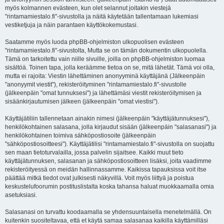
myös kolmannen evästeen, kun olet selannut joitakin viestejä
"rintamamiestalo.fi"-sivustolla ja näitä käytetään tallentamaan lukemiasi
vestiketjuja ja näin parantaen käyttökokemustasi.
Saatamme myös luoda phpBB-ohjelmiston ulkopuolisen evästeen
"rintamamiestalo.fi"-sivustolta, Mutta se on tämän dokumentin ulkopuolella.
Tämä on tarkoitettu vain niille sivuille, joilla on phpBB-ohjelmiston luomaa
sisältöä. Toinen tapa, jolla keräämme tietoa on se, mitä lähetät. Tämä voi olla,
mutta ei rajoita: Viestin lähettäminen anonyyminä käyttäjänä (Jälkeenpäin
"anonyymit viestit"), rekisteröityminen "rintamamiestalo.fi"-sivustolle
(jälkeenpäin "omat tunnuksesi") ja lähettämäsi viestit rekisteröitymisen ja
sisäänkirjautumisen jälkeen (jälkeenpäin "omat viestisi").
Käyttäjätiliin tallennetaan ainakin nimesi (jälkeenpäin "käyttäjätunnuksesi"),
henkilökohtainen salasana, jolla kirjaudut sisään (jälkeenpäin "salasanasi") ja
henkilökohtainen toimiva sähköpostiosoite (jälkeenpäin
"sähköpostiosoitteesi"). Käyttäjätilisi "rintamamiestalo.fi"-sivustolla on suojattu
sen maan tietoturvalailla, jossa palvelin sijaitsee. Kaikki muut tieto
käyttäjätunnuksen, salasanan ja sähköpostiosoitteen lisäksi, joita vaadimme
rekisteröityessä on meidän hallinnassamme. Kaikissa tapauksissa voit itse
päättää mitkä tiedot ovat julkisesti näkyvillä. Voit myös liittyä ja poistua
keskustelufoorumin postituslistalta koska tahansa haluat muokkaamalla omia
asetuksiasi.
Salasanasi on turvattu koodaamalla se yhdensuuntaisella menetelmällä. On
kuitenkin suositeltavaa, että et käytä samaa salasanaa kaikilla käyttämilläsi