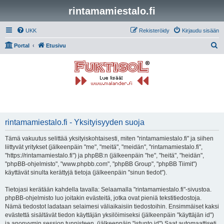
rintamamiestalo.fi
UKK
Rekisteröidy
Kirjaudu sisään
E
Portal
Etusivu
t
s
i
rintamamiestalo.fi - Yksityisyyden suoja
Tämä vakuutus selittää yksityiskohtaisesti, miten "rintamamiestalo.fi" ja siihen
liittyvät yritykset (jälkeenpäin "me", "meitä", "meidän", "rintamamiestalo.fi",
"https://rintamamiestalo.fi") ja phpBB:n (jälkeenpäin "he", "heitä", "heidän",
"phpBB-ohjelmisto", "www.phpbb.com", "phpBB Group", "phpBB Tiimit")
käyttävät sinulta kerättyjä tietoja (jälkeenpäin "sinun tiedot").
Tietojasi kerätään kahdella tavalla: Selaamalla "rintamamiestalo.fi"-sivustoa.
phpBB-ohjelmisto luo joitakin evästeitä, jotka ovat pieniä tekstitiedostoja.
Nämä tiedostot ladataan selaimesi väliaikaisiin tiedostoihin. Ensimmäiset kaksi
evästettä sisältävät tiedon käyttäjän yksilöimiseksi (jälkeenpäin "käyttäjän id")
ja anonyymin session tunnisteen. (jälkeenpäin "istunto id") Saat automaattiseti