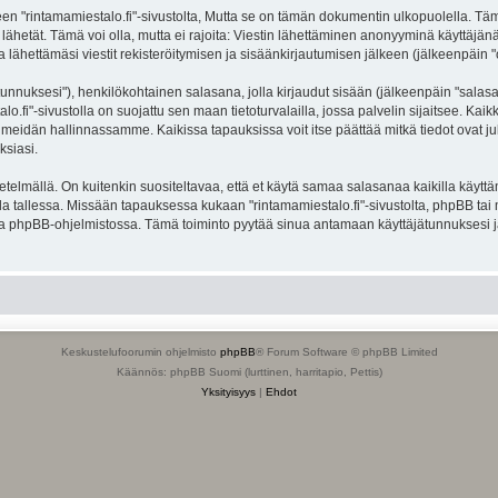
intamamiestalo.fi"-sivustolta, Mutta se on tämän dokumentin ulkopuolella. Tämä on
lähetät. Tämä voi olla, mutta ei rajoita: Viestin lähettäminen anonyyminä käyttäjänä
a lähettämäsi viestit rekisteröitymisen ja sisäänkirjautumisen jälkeen (jälkeenpäin "o
jätunnuksesi"), henkilökohtainen salasana, jolla kirjaudut sisään (jälkeenpäin "sala
alo.fi"-sivustolla on suojattu sen maan tietoturvalailla, jossa palvelin sijaitsee. Ka
meidän hallinnassamme. Kaikissa tapauksissa voit itse päättää mitkä tiedot ovat julk
ksiasi.
lmällä. On kuitenkin suositeltavaa, että et käytä samaa salasanaa kaikilla käyttäm
olella tallessa. Missään tapauksessa kukaan "rintamamiestalo.fi"-sivustolta, phpBB ta
oa phpBB-ohjelmistossa. Tämä toiminto pyytää sinua antamaan käyttäjätunnuksesi j
Keskustelufoorumin ohjelmisto
phpBB
® Forum Software © phpBB Limited
Käännös: phpBB Suomi (lurttinen, harritapio, Pettis)
Yksityisyys
|
Ehdot