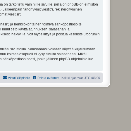
 tarkoitettu vain niille sivuille, joilla on phpBB-ohjelmiston
 (Jälkeenpäin "anonyymit viestit"), rekisteröityminen
mat viestisi").
sanasi") ja henkilökohtainen toimiva sähköpostiosoite
ikki muut tieto käyttäjätunnuksen, salasanan ja
isesti näkyvillä. Voit myös liittyä ja poistua keskustelufoorumin
illäsi sivustoilla. Salasanaasi voidaan käyttää kirjautumaan
i muu kolmas osapuoli ei kysy sinulta salasanaasi. Mikäli
a sähköpostiosoitteesi, jonka jälkeen phpBB-ohjelmisto luo
Viesti Ylläpidolle
Poista evästeet
Kaikki ajat ovat
UTC+03:00