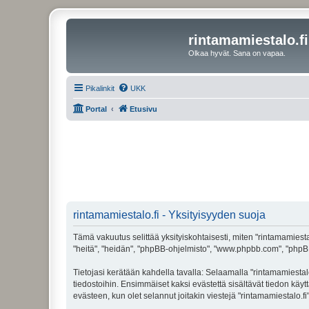
rintamamiestalo.fi
Olkaa hyvät. Sana on vapaa.
Pikalinkit
UKK
Portal
Etusivu
rintamamiestalo.fi - Yksityisyyden suoja
Tämä vakuutus selittää yksityiskohtaisesti, miten "rintamamiestalo
"heitä", "heidän", "phpBB-ohjelmisto", "www.phpbb.com", "phpBB G
Tietojasi kerätään kahdella tavalla: Selaamalla "rintamamiestalo.
tiedostoihin. Ensimmäiset kaksi evästettä sisältävät tiedon käy
evästeen, kun olet selannut joitakin viestejä "rintamamiestalo.f