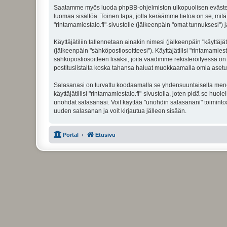
Saatamme myös luoda phpBB-ohjelmiston ulkopuolisen evästeen "r
luomaa sisältöä. Toinen tapa, jolla keräämme tietoa on se, mitä 
"rintamamiestalo.fi"-sivustolle (jälkeenpäin "omat tunnuksesi") j
Käyttäjätiliin tallennetaan ainakin nimesi (jälkeenpäin "käyttä
(jälkeenpäin "sähköpostiosoitteesi"). Käyttäjätilisi "rintamamiest
sähköpostiosoitteen lisäksi, joita vaadimme rekisteröityessä on 
postituslistalta koska tahansa haluat muokkaamalla omia asetu
Salasanasi on turvattu koodaamalla se yhdensuuntaisella menete
käyttäjätiliisi "rintamamiestalo.fi"-sivustolla, joten pidä se hu
unohdat salasanasi. Voit käyttää "unohdin salasanani" toimint
uuden salasanan ja voit kirjautua jälleen sisään.
Portal
Etusivu