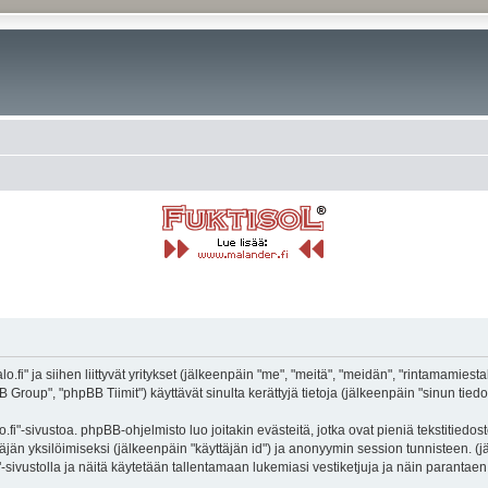
.fi" ja siihen liittyvät yritykset (jälkeenpäin "me", "meitä", "meidän", "rintamamiestal
roup", "phpBB Tiimit") käyttävät sinulta kerättyjä tietoja (jälkeenpäin "sinun tiedot
fi"-sivustoa. phpBB-ohjelmisto luo joitakin evästeitä, jotka ovat pieniä tekstitiedos
ttäjän yksilöimiseksi (jälkeenpäin "käyttäjän id") ja anonyymin session tunnisteen. 
i"-sivustolla ja näitä käytetään tallentamaan lukemiasi vestiketjuja ja näin parantae