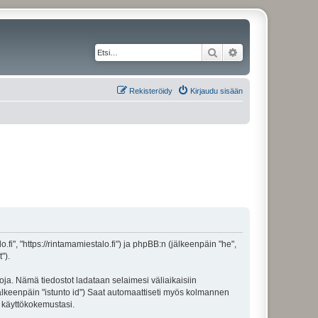
Etsi
Tarkennettu haku
Rekisteröidy
Kirjaudu sisään
o.fi", "https://rintamamiestalo.fi") ja phpBB:n (jälkeenpäin "he",
").
toja. Nämä tiedostot ladataan selaimesi väliaikaisiin
(jälkeenpäin "istunto id") Saat automaattiseti myös kolmannen
n käyttökokemustasi.