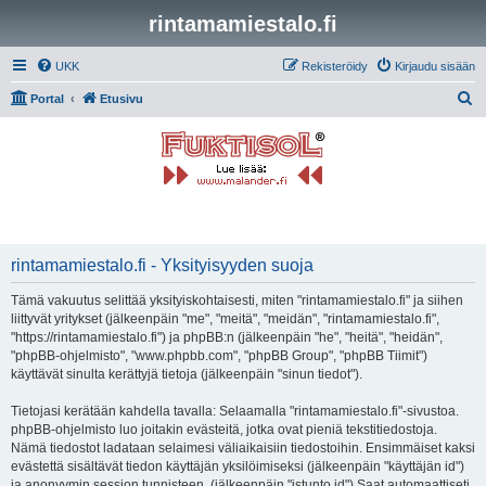
rintamamiestalo.fi
UKK
Rekisteröidy
Kirjaudu sisään
E
Portal
Etusivu
t
s
i
rintamamiestalo.fi - Yksityisyyden suoja
Tämä vakuutus selittää yksityiskohtaisesti, miten "rintamamiestalo.fi" ja siihen
liittyvät yritykset (jälkeenpäin "me", "meitä", "meidän", "rintamamiestalo.fi",
"https://rintamamiestalo.fi") ja phpBB:n (jälkeenpäin "he", "heitä", "heidän",
"phpBB-ohjelmisto", "www.phpbb.com", "phpBB Group", "phpBB Tiimit")
käyttävät sinulta kerättyjä tietoja (jälkeenpäin "sinun tiedot").
Tietojasi kerätään kahdella tavalla: Selaamalla "rintamamiestalo.fi"-sivustoa.
phpBB-ohjelmisto luo joitakin evästeitä, jotka ovat pieniä tekstitiedostoja.
Nämä tiedostot ladataan selaimesi väliaikaisiin tiedostoihin. Ensimmäiset kaksi
evästettä sisältävät tiedon käyttäjän yksilöimiseksi (jälkeenpäin "käyttäjän id")
ja anonyymin session tunnisteen. (jälkeenpäin "istunto id") Saat automaattiseti