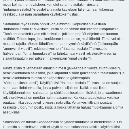
myös kolmannen evästeen, kun olet selannut joitakin viestejä
"rintamamiestalo.fi"-sivustolla ja näitä käytetään tallentamaan lukemiasi
vestiketjuja ja näin parantaen käyttökokemustasi.
Saatamme myös luoda phpBB-ohjelmiston ulkopuolisen evästeen
"rintamamiestalo.fi"-sivustolta, Mutta se on tämän dokumentin ulkopuolella.
Tämä on tarkoitettu vain niille sivuille, joilla on phpBB-ohjelmiston luomaa
sisältöä. Toinen tapa, jolla keräämme tietoa on se, mitä lähetät. Tämä voi olla,
mutta ei rajoita: Viestin lähettäminen anonyyminä käyttäjänä (Jälkeenpäin
"anonyymit viestit"), rekisteröityminen "rintamamiestalo.fi"-sivustolle
(jälkeenpäin "omat tunnuksesi") ja lähettämäsi viestit rekisteröitymisen ja
sisäänkirjautumisen jälkeen (jälkeenpäin "omat viestisi").
Käyttäjätiliin tallennetaan ainakin nimesi (jälkeenpäin "käyttäjätunnuksesi"),
henkilökohtainen salasana, jolla kirjaudut sisään (jälkeenpäin "salasanasi") ja
henkilökohtainen toimiva sähköpostiosoite (jälkeenpäin
"sähköpostiosoitteesi"). Käyttäjätilisi "rintamamiestalo.fi"-sivustolla on suojattu
sen maan tietoturvalailla, jossa palvelin sijaitsee. Kaikki muut tieto
käyttäjätunnuksen, salasanan ja sähköpostiosoitteen lisäksi, joita vaadimme
rekisteröityessä on meidän hallinnassamme. Kaikissa tapauksissa voit itse
päättää mitkä tiedot ovat julkisesti näkyvillä. Voit myös liittyä ja poistua
keskustelufoorumin postituslistalta koska tahansa haluat muokkaamalla omia
asetuksiasi.
Salasanasi on turvattu koodaamalla se yhdensuuntaisella menetelmällä. On
kuitenkin suositeltavaa, että et käytä samaa salasanaa kaikilla käyttämilläsi