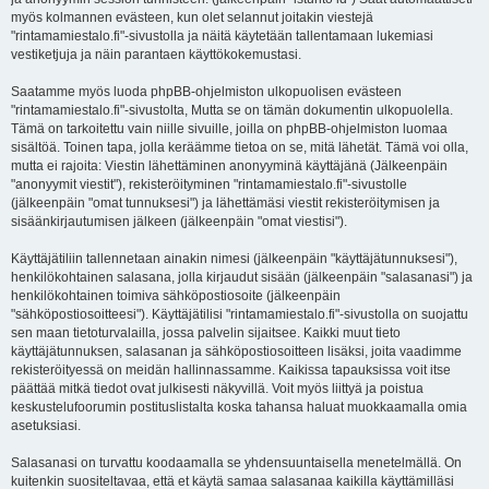
myös kolmannen evästeen, kun olet selannut joitakin viestejä
"rintamamiestalo.fi"-sivustolla ja näitä käytetään tallentamaan lukemiasi
vestiketjuja ja näin parantaen käyttökokemustasi.
Saatamme myös luoda phpBB-ohjelmiston ulkopuolisen evästeen
"rintamamiestalo.fi"-sivustolta, Mutta se on tämän dokumentin ulkopuolella.
Tämä on tarkoitettu vain niille sivuille, joilla on phpBB-ohjelmiston luomaa
sisältöä. Toinen tapa, jolla keräämme tietoa on se, mitä lähetät. Tämä voi olla,
mutta ei rajoita: Viestin lähettäminen anonyyminä käyttäjänä (Jälkeenpäin
"anonyymit viestit"), rekisteröityminen "rintamamiestalo.fi"-sivustolle
(jälkeenpäin "omat tunnuksesi") ja lähettämäsi viestit rekisteröitymisen ja
sisäänkirjautumisen jälkeen (jälkeenpäin "omat viestisi").
Käyttäjätiliin tallennetaan ainakin nimesi (jälkeenpäin "käyttäjätunnuksesi"),
henkilökohtainen salasana, jolla kirjaudut sisään (jälkeenpäin "salasanasi") ja
henkilökohtainen toimiva sähköpostiosoite (jälkeenpäin
"sähköpostiosoitteesi"). Käyttäjätilisi "rintamamiestalo.fi"-sivustolla on suojattu
sen maan tietoturvalailla, jossa palvelin sijaitsee. Kaikki muut tieto
käyttäjätunnuksen, salasanan ja sähköpostiosoitteen lisäksi, joita vaadimme
rekisteröityessä on meidän hallinnassamme. Kaikissa tapauksissa voit itse
päättää mitkä tiedot ovat julkisesti näkyvillä. Voit myös liittyä ja poistua
keskustelufoorumin postituslistalta koska tahansa haluat muokkaamalla omia
asetuksiasi.
Salasanasi on turvattu koodaamalla se yhdensuuntaisella menetelmällä. On
kuitenkin suositeltavaa, että et käytä samaa salasanaa kaikilla käyttämilläsi