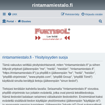
rintamamiestalo.fi
UKK
Rekisteröidy
Kirjaudu sisään
E
Portal
Etusivu
t
s
i
rintamamiestalo.fi - Yksityisyyden suoja
Tämä vakuutus selittää yksityiskohtaisesti, miten "rintamamiestalo.fi" ja siihen
liittyvät yritykset (jälkeenpäin "me", "meitä", "meidän", "rintamamiestalo.fi",
"https://rintamamiestalo.fi") ja phpBB:n (jälkeenpäin "he", "heitä", "heidän",
"phpBB-ohjelmisto", "www.phpbb.com", "phpBB Group", "phpBB Tiimit")
käyttävät sinulta kerättyjä tietoja (jälkeenpäin "sinun tiedot").
Tietojasi kerätään kahdella tavalla: Selaamalla "rintamamiestalo.fi"-sivustoa.
phpBB-ohjelmisto luo joitakin evästeitä, jotka ovat pieniä tekstitiedostoja.
Nämä tiedostot ladataan selaimesi väliaikaisiin tiedostoihin. Ensimmäiset kaksi
evästettä sisältävät tiedon käyttäjän yksilöimiseksi (jälkeenpäin "käyttäjän id")
ja anonyymin session tunnisteen. (jälkeenpäin "istunto id") Saat automaattiseti