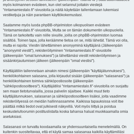
myös kolmannen evästeen, kun olet selannut joitakin viestejä
"rintamamiestalo.fi"-sivustolla ja näitä käytetään tallentamaan lukemiasi
vestiketjuja ja näin parantaen käyttökokemustasi.
Saatamme myös luoda phpBB-ohjelmiston ulkopuolisen evästeen
"rintamamiestalo.fi"-sivustolta, Mutta se on tämän dokumentin ulkopuolella.
Tämä on tarkoitettu vain niille sivuille, joilla on phpBB-ohjelmiston luomaa
sisältöä. Toinen tapa, jolla keräämme tietoa on se, mitä lähetät. Tämä voi olla,
mutta ei rajoita: Viestin lähettäminen anonyyminä käyttäjänä (Jälkeenpäin
"anonyymit viestit"), rekisteröityminen "rintamamiestalo.fi"-sivustolle
(jälkeenpäin "omat tunnuksesi") ja lähettämäsi viestit rekisteröitymisen ja
sisäänkirjautumisen jälkeen (jälkeenpäin "omat viestisi").
Käyttäjätiliin tallennetaan ainakin nimesi (jälkeenpäin "käyttäjätunnuksesi"),
henkilökohtainen salasana, jolla kirjaudut sisään (jälkeenpäin "salasanasi") ja
henkilökohtainen toimiva sähköpostiosoite (jälkeenpäin
"sähköpostiosoitteesi"). Käyttäjätilisi "rintamamiestalo.fi"-sivustolla on suojattu
sen maan tietoturvalailla, jossa palvelin sijaitsee. Kaikki muut tieto
käyttäjätunnuksen, salasanan ja sähköpostiosoitteen lisäksi, joita vaadimme
rekisteröityessä on meidän hallinnassamme. Kaikissa tapauksissa voit itse
päättää mitkä tiedot ovat julkisesti näkyvillä. Voit myös liittyä ja poistua
keskustelufoorumin postituslistalta koska tahansa haluat muokkaamalla omia
asetuksiasi.
Salasanasi on turvattu koodaamalla se yhdensuuntaisella menetelmällä. On
kuitenkin suositeltavaa, että et käytä samaa salasanaa kaikilla käyttämilläsi