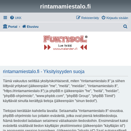
rintamamiestalo.fi
UKK
Rekisteröidy
Kirjaudu sisään
E
Portal
Etusivu
t
s
i
rintamamiestalo.fi - Yksityisyyden suoja
Tämä vakuutus selittää yksityiskohtaisesti, miten "rintamamiestalo.fi" ja siihen
liittyvät yritykset (jälkeenpäin "me", "meitä", "meidän", "rintamamiestalo.fi",
"https://rintamamiestalo.fi") ja phpBB:n (jälkeenpäin "he", "heitä", "heidän",
"phpBB-ohjelmisto", "www.phpbb.com", "phpBB Group", "phpBB Tiimit")
käyttävät sinulta kerättyjä tietoja (jälkeenpäin "sinun tiedot").
Tietojasi kerätään kahdella tavalla: Selaamalla "rintamamiestalo.fi"-sivustoa.
phpBB-ohjelmisto luo joitakin evästeitä, jotka ovat pieniä tekstitiedostoja.
Nämä tiedostot ladataan selaimesi väliaikaisiin tiedostoihin. Ensimmäiset kaksi
evästettä sisältävät tiedon käyttäjän yksilöimiseksi (jälkeenpäin "käyttäjän id")
ja anonyymin session tunnisteen. (jälkeenpäin "istunto id") Saat automaattiseti