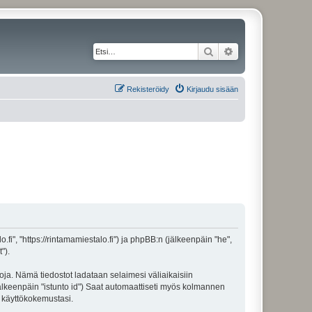
Etsi
Tarkennettu haku
Rekisteröidy
Kirjaudu sisään
o.fi", "https://rintamamiestalo.fi") ja phpBB:n (jälkeenpäin "he",
").
toja. Nämä tiedostot ladataan selaimesi väliaikaisiin
(jälkeenpäin "istunto id") Saat automaattiseti myös kolmannen
n käyttökokemustasi.