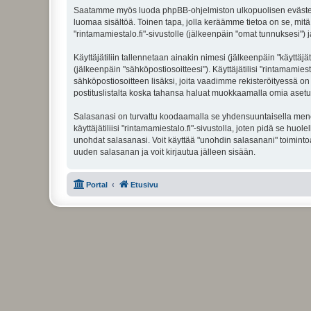
Saatamme myös luoda phpBB-ohjelmiston ulkopuolisen evästeen "r
luomaa sisältöä. Toinen tapa, jolla keräämme tietoa on se, mitä 
"rintamamiestalo.fi"-sivustolle (jälkeenpäin "omat tunnuksesi") j
Käyttäjätiliin tallennetaan ainakin nimesi (jälkeenpäin "käyttä
(jälkeenpäin "sähköpostiosoitteesi"). Käyttäjätilisi "rintamamiest
sähköpostiosoitteen lisäksi, joita vaadimme rekisteröityessä on 
postituslistalta koska tahansa haluat muokkaamalla omia asetu
Salasanasi on turvattu koodaamalla se yhdensuuntaisella menete
käyttäjätiliisi "rintamamiestalo.fi"-sivustolla, joten pidä se hu
unohdat salasanasi. Voit käyttää "unohdin salasanani" toimint
uuden salasanan ja voit kirjautua jälleen sisään.
Portal
Etusivu