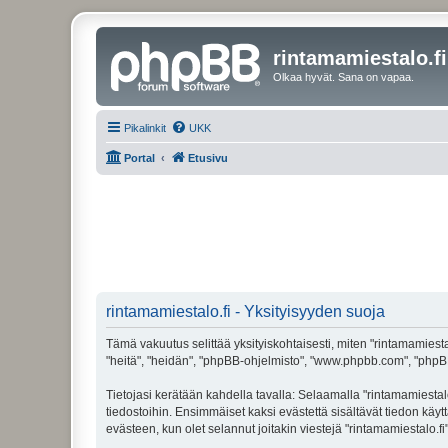
rintamamiestalo.fi
Olkaa hyvät. Sana on vapaa.
Pikalinkit
UKK
Portal
Etusivu
rintamamiestalo.fi - Yksityisyyden suoja
Tämä vakuutus selittää yksityiskohtaisesti, miten "rintamamiestalo
"heitä", "heidän", "phpBB-ohjelmisto", "www.phpbb.com", "phpBB G
Tietojasi kerätään kahdella tavalla: Selaamalla "rintamamiestalo.
tiedostoihin. Ensimmäiset kaksi evästettä sisältävät tiedon käy
evästeen, kun olet selannut joitakin viestejä "rintamamiestalo.f