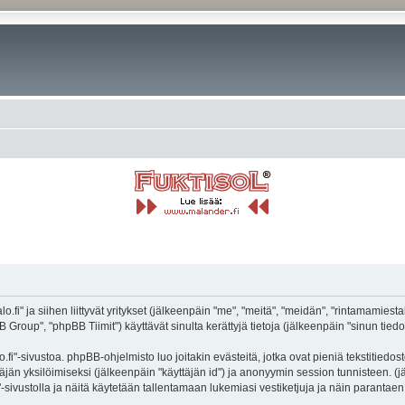
.fi" ja siihen liittyvät yritykset (jälkeenpäin "me", "meitä", "meidän", "rintamamiestal
roup", "phpBB Tiimit") käyttävät sinulta kerättyjä tietoja (jälkeenpäin "sinun tiedot
fi"-sivustoa. phpBB-ohjelmisto luo joitakin evästeitä, jotka ovat pieniä tekstitiedos
ttäjän yksilöimiseksi (jälkeenpäin "käyttäjän id") ja anonyymin session tunnisteen. 
i"-sivustolla ja näitä käytetään tallentamaan lukemiasi vestiketjuja ja näin parantae