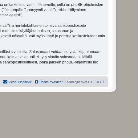
 tarkoitettu vain niille sivuille, joilla on phpBB-ohjelmiston
 (Jälkeenpäin "anonyymit viestit"), rekisteröityminen
mat viestisi").
sanasi") ja henkilökohtainen toimiva sähköpostiosoite
ikki muut tieto käyttäjätunnuksen, salasanan ja
isesti näkyvillä. Voit myös liittyä ja poistua keskustelufoorumin
illäsi sivustoilla. Salasanaasi voidaan käyttää kirjautumaan
i muu kolmas osapuoli ei kysy sinulta salasanaasi. Mikäli
a sähköpostiosoitteesi, jonka jälkeen phpBB-ohjelmisto luo
Viesti Ylläpidolle
Poista evästeet
Kaikki ajat ovat
UTC+03:00