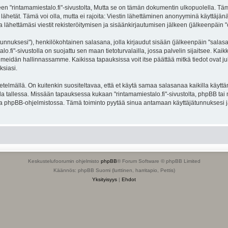
intamamiestalo.fi"-sivustolta, Mutta se on tämän dokumentin ulkopuolella. Tämä on
lähetät. Tämä voi olla, mutta ei rajoita: Viestin lähettäminen anonyyminä käyttäjänä
a lähettämäsi viestit rekisteröitymisen ja sisäänkirjautumisen jälkeen (jälkeenpäin "o
jätunnuksesi"), henkilökohtainen salasana, jolla kirjaudut sisään (jälkeenpäin "sala
alo.fi"-sivustolla on suojattu sen maan tietoturvalailla, jossa palvelin sijaitsee. Ka
meidän hallinnassamme. Kaikissa tapauksissa voit itse päättää mitkä tiedot ovat julk
ksiasi.
lmällä. On kuitenkin suositeltavaa, että et käytä samaa salasanaa kaikilla käyttäm
olella tallessa. Missään tapauksessa kukaan "rintamamiestalo.fi"-sivustolta, phpBB ta
oa phpBB-ohjelmistossa. Tämä toiminto pyytää sinua antamaan käyttäjätunnuksesi j
Keskustelufoorumin ohjelmisto
phpBB
® Forum Software © phpBB Limited
Käännös: phpBB Suomi (lurttinen, harritapio, Pettis)
Yksityisyys
|
Ehdot