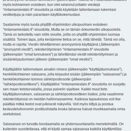
myös kolmannen evästeen, kun olet selannut joitakin viestejä
"rintamamiestalo.fi"-sivustolla ja näitä käytetään tallentamaan lukemiasi
vestiketjuja ja näin parantaen käyttökokemustasi.
Saatamme myös luoda phpBB-ohjelmiston ulkopuolisen evästeen
"rintamamiestalo.fi"-sivustolta, Mutta se on tämän dokumentin ulkopuolella.
Tämä on tarkoitettu vain niille sivuille, joilla on phpBB-ohjelmiston luomaa
sisältöä. Toinen tapa, jolla keräämme tietoa on se, mitä lähetät. Tämä voi olla,
mutta ei rajoita: Viestin lähettäminen anonyyminä käyttäjänä (Jälkeenpäin
"anonyymit viestit"), rekisteröityminen "rintamamiestalo.fi"-sivustolle
(jälkeenpäin "omat tunnuksesi") ja lähettämäsi viestit rekisteröitymisen ja
sisäänkirjautumisen jälkeen (jälkeenpäin "omat viestisi").
Käyttäjätiliin tallennetaan ainakin nimesi (jälkeenpäin "käyttäjätunnuksesi"),
henkilökohtainen salasana, jolla kirjaudut sisään (jälkeenpäin "salasanasi") ja
henkilökohtainen toimiva sähköpostiosoite (jälkeenpäin
"sähköpostiosoitteesi"). Käyttäjätilisi "rintamamiestalo.fi"-sivustolla on suojattu
sen maan tietoturvalailla, jossa palvelin sijaitsee. Kaikki muut tieto
käyttäjätunnuksen, salasanan ja sähköpostiosoitteen lisäksi, joita vaadimme
rekisteröityessä on meidän hallinnassamme. Kaikissa tapauksissa voit itse
päättää mitkä tiedot ovat julkisesti näkyvillä. Voit myös liittyä ja poistua
keskustelufoorumin postituslistalta koska tahansa haluat muokkaamalla omia
asetuksiasi.
Salasanasi on turvattu koodaamalla se yhdensuuntaisella menetelmällä. On
kuitenkin suositeltavaa, että et käytä samaa salasanaa kaikilla käyttämilläsi