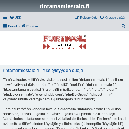
rintamamiestalo.fi
UKK
Rekisteröidy
Kirjaudu sisään
E
Portal
Etusivu
t
s
i
rintamamiestalo.fi - Yksityisyyden suoja
Tämä vakuutus selittää yksityiskohtaisesti, miten "rintamamiestalo.fi" ja siihen
liittyvät yritykset (jälkeenpäin "me", "meitä", "meidän", "rintamamiestalo.fi",
"https://rintamamiestalo.fi") ja phpBB:n (jälkeenpäin "he", "heitä", "heidän",
"phpBB-ohjelmisto", "www.phpbb.com", "phpBB Group", "phpBB Tiimit")
käyttävät sinulta kerättyjä tietoja (jälkeenpäin "sinun tiedot").
Tietojasi kerätään kahdella tavalla: Selaamalla "rintamamiestalo.fi"-sivustoa.
phpBB-ohjelmisto luo joitakin evästeitä, jotka ovat pieniä tekstitiedostoja.
Nämä tiedostot ladataan selaimesi väliaikaisiin tiedostoihin. Ensimmäiset kaksi
evästettä sisältävät tiedon käyttäjän yksilöimiseksi (jälkeenpäin "käyttäjän id")
ja anonyymin session tunnisteen. (jälkeenpäin "istunto id") Saat automaattiseti