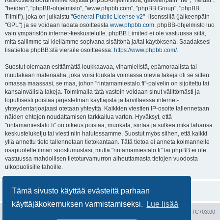
Keskustelufoorumimme käyttää phpBB-ohjelmistoa, (jälkeenpäin "he", "heidät",
"heidän", "phpBB-ohjelmisto", "www.phpbb.com", "phpBB Group", "phpBB
Tiimit"), joka on julkaistu "
General Public License v2
" -lisenssillä (jälkeenpäin
"GPL") ja se voidaan ladata osoitteesta
www.phpbb.com
. phpBB-ohjelmisto luo
vain ympäristön internet-keskustelulle. phpBB Limited ei ole vastuussa siitä,
mitä sallimme tai kiellämme sopivana sisältönä ja/tai käytöksenä. Saadaksesi
lisätietoa phpBB:stä vieraile osoitteessa:
https://www.phpbb.com/
.
Suostut olemaan esittämättä loukkaavaa, vihamielistä, epämoraalista tai
muutakaan materiaalia, joka voisi loukata voimassa olevia lakeja oli se sitten
omassa maassasi, se maa, johon "rintamamiestalo.fi"-palvelin on sijoitettu tai
kansainvälisiä lakeja. Toimimalla tätä vastoin voidaan sinut välittömästi ja
lopullisesti poistaa järjestelmän käyttäjistä ja tarvittaessa internet-
yhteydentarjoajaasi otetaan yhteyttä. Kaikkien viestien IP-osoite tallennetaan
näiden ehtojen noudattamisen tarkkailua varten. Hyväksyt, että
"rintamamiestalo.fi" on oikeus poistaa, muokata, siirtää ja sulkea mikä tahansa
keskusteluketju tai viesti niin halutessamme. Suostut myös siihen, että kaikki
yllä annettu tieto tallennetaan tietokantaan. Tätä tietoa ei anneta kolmannelle
osapuolelle ilman suostumustasi, mutta "rintamamiestalo.fi" tai phpBB ei ole
vastuussa mahdollisen tietoturvamurron aiheuttamasta tietojen vuodosta
ulkopuolisille tahoille.
Tämä sivusto käyttää evästeitä parhaan
käyttäjäkokemuksen varmistamiseksi.
Lue lisää
Portal
Etusivu
Kaikki ajat ovat
UTC+03:00