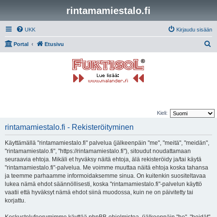
rintamamiestalo.fi
UKK
Kirjaudu sisään
E
Portal
Etusivu
t
s
i
Kieli:
rintamamiestalo.fi - Rekisteröityminen
Käyttämällä "rintamamiestalo.fi" palvelua (jälkeenpäin "me", "meitä", "meidän",
"rintamamiestalo.fi", "https://rintamamiestalo.fi"), sitoudut noudattamaan
seuraavia ehtoja. Mikäli et hyväksy näitä ehtoja, älä rekisteröidy ja/tai käytä
"rintamamiestalo.fi"-palvelua. Me voimme muuttaa näitä ehtoja koska tahansa
ja teemme parhaamme informoidaksemme sinua. On kuitenkin suositeltavaa
lukea nämä ehdot säännöllisesti, koska "rintamamiestalo.fi"-palvelun käyttö
vaatii että hyväksyt nämä ehdot siinä muodossa, kuin ne on päivitetty tai
korjattu.