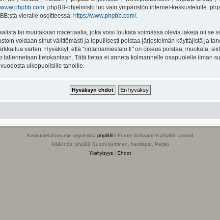
www.phpbb.com
. phpBB-ohjelmisto luo vain ympäristön internet-keskustelulle. php
BB:stä vieraile osoitteessa:
https://www.phpbb.com/
.
lista tai muutakaan materiaalia, joka voisi loukata voimassa olevia lakeja oli se s
vastoin voidaan sinut välittömästi ja lopullisesti poistaa järjestelmän käyttäjistä ja t
kkailua varten. Hyväksyt, että "rintamamiestalo.fi" on oikeus poistaa, muokata, siirt
to tallennetaan tietokantaan. Tätä tietoa ei anneta kolmannelle osapuolelle ilman su
uodosta ulkopuolisille tahoille.
Keskustelufoorumin ohjelmisto
phpBB
® Forum Software © phpBB Limited
Käännös: phpBB Suomi (lurttinen, harritapio, Pettis)
Yksityisyys
|
Ehdot