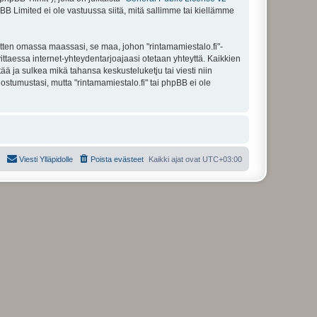
BB Limited ei ole vastuussa siitä, mitä sallimme tai kiellämme
itten omassa maassasi, se maa, johon "rintamamiestalo.fi"-
arvittaessa internet-yhteydentarjoajaasi otetaan yhteyttä. Kaikkien
ää ja sulkea mikä tahansa keskusteluketju tai viesti niin
ostumustasi, mutta "rintamamiestalo.fi" tai phpBB ei ole
Viesti Ylläpidolle
Poista evästeet
Kaikki ajat ovat
UTC+03:00