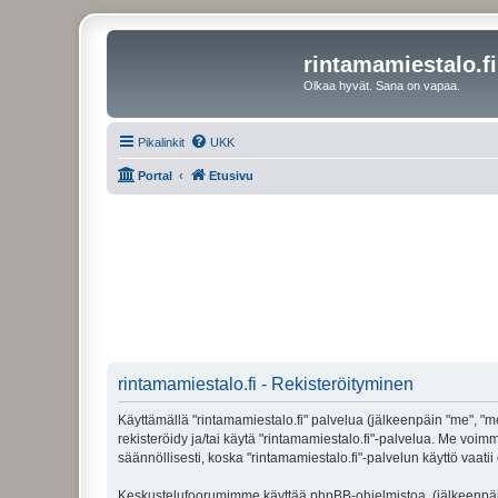
rintamamiestalo.fi
Olkaa hyvät. Sana on vapaa.
Pikalinkit
UKK
Portal
Etusivu
rintamamiestalo.fi - Rekisteröityminen
Käyttämällä "rintamamiestalo.fi" palvelua (jälkeenpäin "me", "mei
rekisteröidy ja/tai käytä "rintamamiestalo.fi"-palvelua. Me 
säännöllisesti, koska "rintamamiestalo.fi"-palvelun käyttö vaatii
Keskustelufoorumimme käyttää phpBB-ohjelmistoa, (jälkeenpäin 