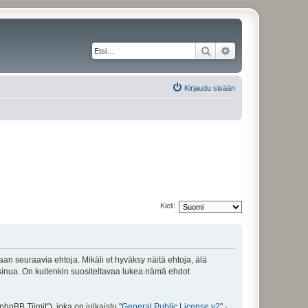
Etsi
Tarkennettu haku
Kirjaudu sisään
Kieli:
maan seuraavia ehtoja. Mikäli et hyväksy näitä ehtoja, älä
inua. On kuitenkin suositeltavaa lukea nämä ehdot
pBB Tiimit"), joka on julkaistu "
General Public License v2
" -