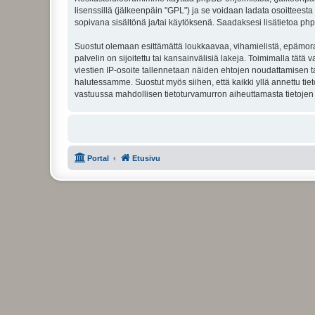
lisenssillä (jälkeenpäin "GPL") ja se voidaan ladata osoitteesta
sopivana sisältönä ja/tai käytöksenä. Saadaksesi lisätietoa php
Suostut olemaan esittämättä loukkaavaa, vihamielistä, epämoraa
palvelin on sijoitettu tai kansainvälisiä lakeja. Toimimalla tätä 
viestien IP-osoite tallennetaan näiden ehtojen noudattamisen tar
halutessamme. Suostut myös siihen, että kaikki yllä annettu tie
vastuussa mahdollisen tietoturvamurron aiheuttamasta tietojen v
Portal
Etusivu