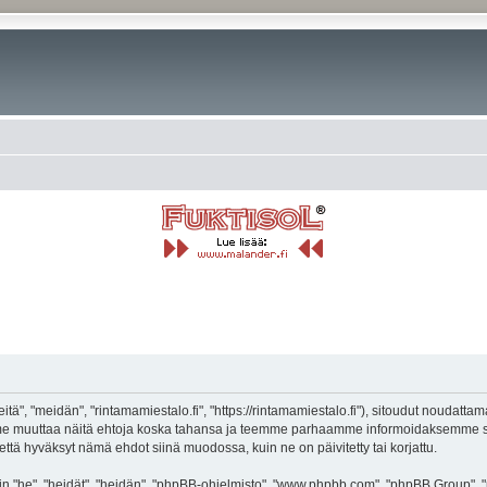
tä", "meidän", "rintamamiestalo.fi", "https://rintamamiestalo.fi"), sitoudut noudatta
voimme muuttaa näitä ehtoja koska tahansa ja teemme parhaamme informoidaksemme s
 että hyväksyt nämä ehdot siinä muodossa, kuin ne on päivitetty tai korjattu.
"he", "heidät", "heidän", "phpBB-ohjelmisto", "www.phpbb.com", "phpBB Group", "ph