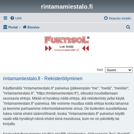
rintamamiestalo.fi
UKK
Kirjaudu sisään
E
Portal
Etusivu
t
s
i
Kieli:
rintamamiestalo.fi - Rekisteröityminen
Käyttämällä "rintamamiestalo.fi" palvelua (jälkeenpäin "me", "meitä", "meidän",
"rintamamiestalo.fi", "https://rintamamiestalo.fi"), sitoudut noudattamaan
seuraavia ehtoja. Mikäli et hyväksy näitä ehtoja, älä rekisteröidy ja/tai käytä
"rintamamiestalo.fi"-palvelua. Me voimme muuttaa näitä ehtoja koska tahansa
ja teemme parhaamme informoidaksemme sinua. On kuitenkin suositeltavaa
lukea nämä ehdot säännöllisesti, koska "rintamamiestalo.fi"-palvelun käyttö
vaatii että hyväksyt nämä ehdot siinä muodossa, kuin ne on päivitetty tai
korjattu.