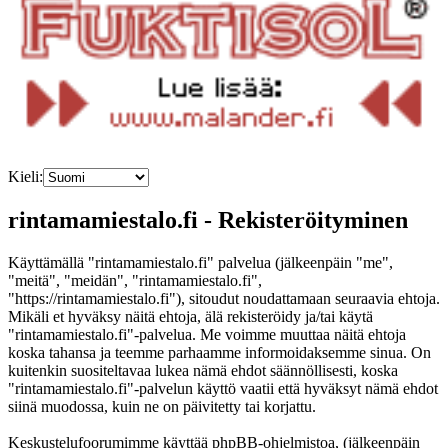
Kieli:
rintamamiestalo.fi - Rekisteröityminen
Käyttämällä "rintamamiestalo.fi" palvelua (jälkeenpäin "me",
"meitä", "meidän", "rintamamiestalo.fi",
"https://rintamamiestalo.fi"), sitoudut noudattamaan seuraavia ehtoja.
Mikäli et hyväksy näitä ehtoja, älä rekisteröidy ja/tai käytä
"rintamamiestalo.fi"-palvelua. Me voimme muuttaa näitä ehtoja
koska tahansa ja teemme parhaamme informoidaksemme sinua. On
kuitenkin suositeltavaa lukea nämä ehdot säännöllisesti, koska
"rintamamiestalo.fi"-palvelun käyttö vaatii että hyväksyt nämä ehdot
siinä muodossa, kuin ne on päivitetty tai korjattu.
Keskustelufoorumimme käyttää phpBB-ohjelmistoa, (jälkeenpäin