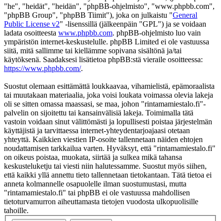
"he", "heidät", "heidän", "phpBB-ohjelmisto", "www.phpbb.com",
"phpBB Group", "phpBB Tiimit"), joka on julkaistu "
General
Public License v2
" -lisenssillä (jälkeenpäin "GPL") ja se voidaan
ladata osoitteesta
www.phpbb.com
. phpBB-ohjelmisto luo vain
ympäristön internet-keskustelulle. phpBB Limited ei ole vastuussa
siitä, mitä sallimme tai kiellämme sopivana sisältönä ja/tai
käytöksenä. Saadaksesi lisätietoa phpBB:stä vieraile osoitteessa:
https://www.phpbb.com/
.
Suostut olemaan esittämättä loukkaavaa, vihamielistä, epämoraalista
tai muutakaan materiaalia, joka voisi loukata voimassa olevia lakeja
oli se sitten omassa maassasi, se maa, johon "rintamamiestalo.fi"-
palvelin on sijoitettu tai kansainvälisiä lakeja. Toimimalla tätä
vastoin voidaan sinut välittömästi ja lopullisesti poistaa järjestelmän
käyttäjistä ja tarvittaessa internet-yhteydentarjoajaasi otetaan
yhteyttä. Kaikkien viestien IP-osoite tallennetaan näiden ehtojen
noudattamisen tarkkailua varten. Hyväksyt, että "rintamamiestalo.fi"
on oikeus poistaa, muokata, siirtää ja sulkea mikä tahansa
keskusteluketju tai viesti niin halutessamme. Suostut myös siihen,
että kaikki yllä annettu tieto tallennetaan tietokantaan. Tätä tietoa ei
anneta kolmannelle osapuolelle ilman suostumustasi, mutta
"rintamamiestalo.fi" tai phpBB ei ole vastuussa mahdollisen
tietoturvamurron aiheuttamasta tietojen vuodosta ulkopuolisille
tahoille.