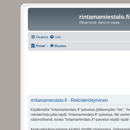
rintamamiestalo.fi
Olkaa hyvät. Sana on vapaa.
Pikalinkit
UKK
Portal
Etusivu
rintamamiestalo.fi - Rekisteröityminen
Käyttämällä "rintamamiestalo.fi" palvelua (jälkeenpäin "me", "mei
rekisteröidy ja/tai käytä "rintamamiestalo.fi"-palvelua. Me 
säännöllisesti, koska "rintamamiestalo.fi"-palvelun käyttö vaatii
Keskustelufoorumimme käyttää phpBB-ohjelmistoa, (jälkeenpäin 