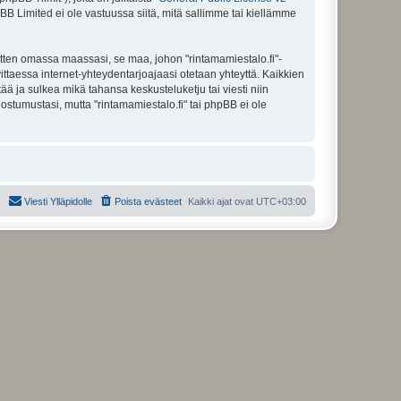
BB Limited ei ole vastuussa siitä, mitä sallimme tai kiellämme
itten omassa maassasi, se maa, johon "rintamamiestalo.fi"-
arvittaessa internet-yhteydentarjoajaasi otetaan yhteyttä. Kaikkien
ää ja sulkea mikä tahansa keskusteluketju tai viesti niin
ostumustasi, mutta "rintamamiestalo.fi" tai phpBB ei ole
Viesti Ylläpidolle
Poista evästeet
Kaikki ajat ovat
UTC+03:00