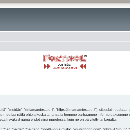
tä", "meidän", "rintamamiestalo.fi", "https://rintamamiestalo.fi"), sitoudut noudatta
voimme muuttaa näitä ehtoja koska tahansa ja teemme parhaamme informoidaksemme s
 että hyväksyt nämä ehdot siinä muodossa, kuin ne on päivitetty tai korjattu.
"he", "heidät", "heidän", "phpBB-ohjelmisto", "www.phpbb.com", "phpBB Group", "ph