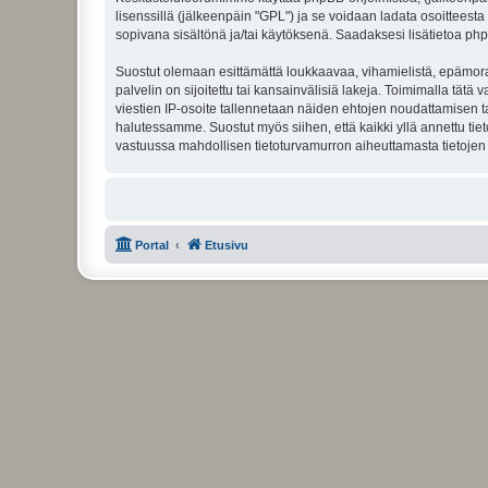
lisenssillä (jälkeenpäin "GPL") ja se voidaan ladata osoitteesta
sopivana sisältönä ja/tai käytöksenä. Saadaksesi lisätietoa php
Suostut olemaan esittämättä loukkaavaa, vihamielistä, epämoraa
palvelin on sijoitettu tai kansainvälisiä lakeja. Toimimalla tätä 
viestien IP-osoite tallennetaan näiden ehtojen noudattamisen tar
halutessamme. Suostut myös siihen, että kaikki yllä annettu tie
vastuussa mahdollisen tietoturvamurron aiheuttamasta tietojen v
Portal
Etusivu