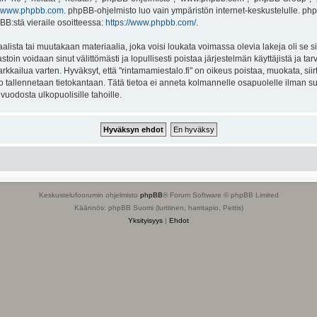
www.phpbb.com
. phpBB-ohjelmisto luo vain ympäristön internet-keskustelulle. php
BB:stä vieraile osoitteessa:
https://www.phpbb.com/
.
lista tai muutakaan materiaalia, joka voisi loukata voimassa olevia lakeja oli se s
vastoin voidaan sinut välittömästi ja lopullisesti poistaa järjestelmän käyttäjistä ja t
kkailua varten. Hyväksyt, että "rintamamiestalo.fi" on oikeus poistaa, muokata, siirt
to tallennetaan tietokantaan. Tätä tietoa ei anneta kolmannelle osapuolelle ilman su
uodosta ulkopuolisille tahoille.
Keskustelufoorumin ohjelmisto
phpBB
® Forum Software © phpBB Limited
Käännös: phpBB Suomi (lurttinen, harritapio, Pettis)
Yksityisyys
|
Ehdot