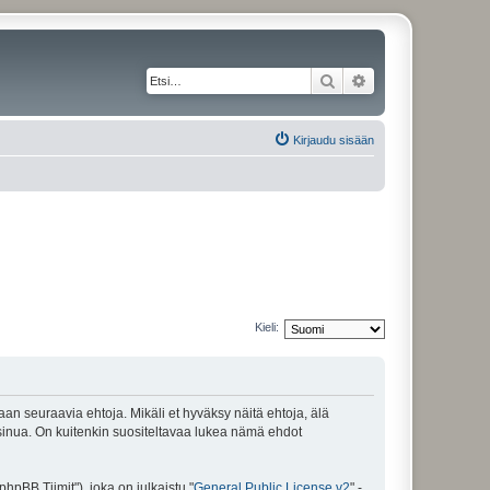
Etsi
Tarkennettu haku
Kirjaudu sisään
Kieli:
maan seuraavia ehtoja. Mikäli et hyväksy näitä ehtoja, älä
inua. On kuitenkin suositeltavaa lukea nämä ehdot
pBB Tiimit"), joka on julkaistu "
General Public License v2
" -