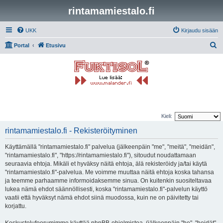
rintamamiestalo.fi
UKK
Kirjaudu sisään
E
Portal
Etusivu
t
s
i
Kieli:
rintamamiestalo.fi - Rekisteröityminen
Käyttämällä "rintamamiestalo.fi" palvelua (jälkeenpäin "me", "meitä", "meidän",
"rintamamiestalo.fi", "https://rintamamiestalo.fi"), sitoudut noudattamaan
seuraavia ehtoja. Mikäli et hyväksy näitä ehtoja, älä rekisteröidy ja/tai käytä
"rintamamiestalo.fi"-palvelua. Me voimme muuttaa näitä ehtoja koska tahansa
ja teemme parhaamme informoidaksemme sinua. On kuitenkin suositeltavaa
lukea nämä ehdot säännöllisesti, koska "rintamamiestalo.fi"-palvelun käyttö
vaatii että hyväksyt nämä ehdot siinä muodossa, kuin ne on päivitetty tai
korjattu.