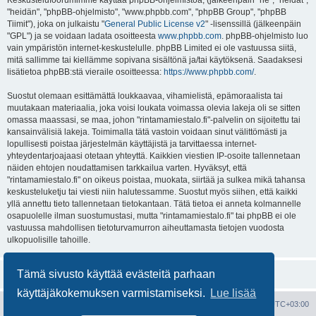
Keskustelufoorumimme käyttää phpBB-ohjelmistoa, (jälkeenpäin "he", "heidät",
"heidän", "phpBB-ohjelmisto", "www.phpbb.com", "phpBB Group", "phpBB
Tiimit"), joka on julkaistu "
General Public License v2
" -lisenssillä (jälkeenpäin
"GPL") ja se voidaan ladata osoitteesta
www.phpbb.com
. phpBB-ohjelmisto luo
vain ympäristön internet-keskustelulle. phpBB Limited ei ole vastuussa siitä,
mitä sallimme tai kiellämme sopivana sisältönä ja/tai käytöksenä. Saadaksesi
lisätietoa phpBB:stä vieraile osoitteessa:
https://www.phpbb.com/
.
Suostut olemaan esittämättä loukkaavaa, vihamielistä, epämoraalista tai
muutakaan materiaalia, joka voisi loukata voimassa olevia lakeja oli se sitten
omassa maassasi, se maa, johon "rintamamiestalo.fi"-palvelin on sijoitettu tai
kansainvälisiä lakeja. Toimimalla tätä vastoin voidaan sinut välittömästi ja
lopullisesti poistaa järjestelmän käyttäjistä ja tarvittaessa internet-
yhteydentarjoajaasi otetaan yhteyttä. Kaikkien viestien IP-osoite tallennetaan
näiden ehtojen noudattamisen tarkkailua varten. Hyväksyt, että
"rintamamiestalo.fi" on oikeus poistaa, muokata, siirtää ja sulkea mikä tahansa
keskusteluketju tai viesti niin halutessamme. Suostut myös siihen, että kaikki
yllä annettu tieto tallennetaan tietokantaan. Tätä tietoa ei anneta kolmannelle
osapuolelle ilman suostumustasi, mutta "rintamamiestalo.fi" tai phpBB ei ole
vastuussa mahdollisen tietoturvamurron aiheuttamasta tietojen vuodosta
ulkopuolisille tahoille.
Tämä sivusto käyttää evästeitä parhaan
käyttäjäkokemuksen varmistamiseksi.
Lue lisää
Portal
Etusivu
Kaikki ajat ovat
UTC+03:00