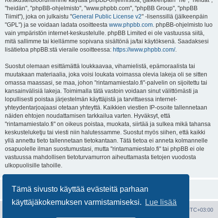
Keskustelufoorumimme käyttää phpBB-ohjelmistoa, (jälkeenpäin "he", "heidät",
"heidän", "phpBB-ohjelmisto", "www.phpbb.com", "phpBB Group", "phpBB
Tiimit"), joka on julkaistu "
General Public License v2
" -lisenssillä (jälkeenpäin
"GPL") ja se voidaan ladata osoitteesta
www.phpbb.com
. phpBB-ohjelmisto luo
vain ympäristön internet-keskustelulle. phpBB Limited ei ole vastuussa siitä,
mitä sallimme tai kiellämme sopivana sisältönä ja/tai käytöksenä. Saadaksesi
lisätietoa phpBB:stä vieraile osoitteessa:
https://www.phpbb.com/
.
Suostut olemaan esittämättä loukkaavaa, vihamielistä, epämoraalista tai
muutakaan materiaalia, joka voisi loukata voimassa olevia lakeja oli se sitten
omassa maassasi, se maa, johon "rintamamiestalo.fi"-palvelin on sijoitettu tai
kansainvälisiä lakeja. Toimimalla tätä vastoin voidaan sinut välittömästi ja
lopullisesti poistaa järjestelmän käyttäjistä ja tarvittaessa internet-
yhteydentarjoajaasi otetaan yhteyttä. Kaikkien viestien IP-osoite tallennetaan
näiden ehtojen noudattamisen tarkkailua varten. Hyväksyt, että
"rintamamiestalo.fi" on oikeus poistaa, muokata, siirtää ja sulkea mikä tahansa
keskusteluketju tai viesti niin halutessamme. Suostut myös siihen, että kaikki
yllä annettu tieto tallennetaan tietokantaan. Tätä tietoa ei anneta kolmannelle
osapuolelle ilman suostumustasi, mutta "rintamamiestalo.fi" tai phpBB ei ole
vastuussa mahdollisen tietoturvamurron aiheuttamasta tietojen vuodosta
ulkopuolisille tahoille.
Tämä sivusto käyttää evästeitä parhaan
käyttäjäkokemuksen varmistamiseksi.
Lue lisää
Portal
Etusivu
Kaikki ajat ovat
UTC+03:00