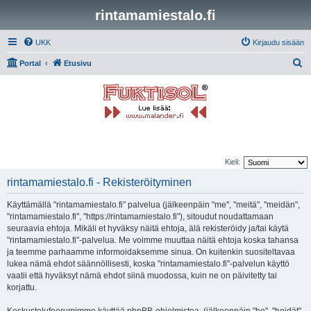
rintamamiestalo.fi
UKK
Kirjaudu sisään
E
Portal
Etusivu
t
s
i
Kieli:
rintamamiestalo.fi - Rekisteröityminen
Käyttämällä "rintamamiestalo.fi" palvelua (jälkeenpäin "me", "meitä", "meidän",
"rintamamiestalo.fi", "https://rintamamiestalo.fi"), sitoudut noudattamaan
seuraavia ehtoja. Mikäli et hyväksy näitä ehtoja, älä rekisteröidy ja/tai käytä
"rintamamiestalo.fi"-palvelua. Me voimme muuttaa näitä ehtoja koska tahansa
ja teemme parhaamme informoidaksemme sinua. On kuitenkin suositeltavaa
lukea nämä ehdot säännöllisesti, koska "rintamamiestalo.fi"-palvelun käyttö
vaatii että hyväksyt nämä ehdot siinä muodossa, kuin ne on päivitetty tai
korjattu.