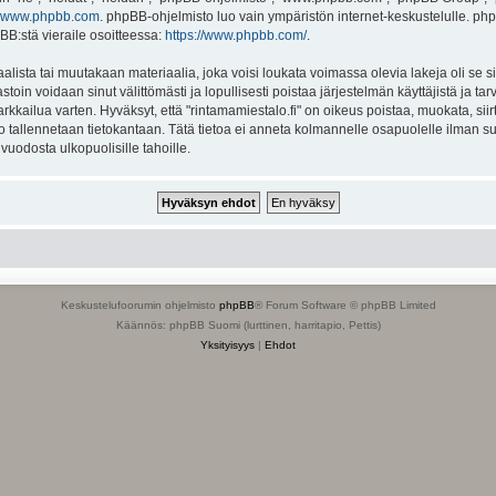
www.phpbb.com
. phpBB-ohjelmisto luo vain ympäristön internet-keskustelulle. php
BB:stä vieraile osoitteessa:
https://www.phpbb.com/
.
lista tai muutakaan materiaalia, joka voisi loukata voimassa olevia lakeja oli se s
vastoin voidaan sinut välittömästi ja lopullisesti poistaa järjestelmän käyttäjistä ja t
kkailua varten. Hyväksyt, että "rintamamiestalo.fi" on oikeus poistaa, muokata, siirt
to tallennetaan tietokantaan. Tätä tietoa ei anneta kolmannelle osapuolelle ilman su
uodosta ulkopuolisille tahoille.
Keskustelufoorumin ohjelmisto
phpBB
® Forum Software © phpBB Limited
Käännös: phpBB Suomi (lurttinen, harritapio, Pettis)
Yksityisyys
|
Ehdot