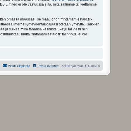
BB Limited ei ole vastuussa siitä, mitä sallimme tai kiellämme
itten omassa maassasi, se maa, johon "rintamamiestalo.fi"-
arvittaessa internet-yhteydentarjoajaasi otetaan yhteyttä. Kaikkien
ää ja sulkea mikä tahansa keskusteluketju tai viesti niin
ostumustasi, mutta "rintamamiestalo.fi" tai phpBB ei ole
Viesti Ylläpidolle
Poista evästeet
Kaikki ajat ovat
UTC+03:00