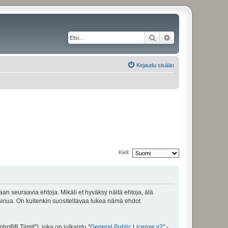
Etsi
Tarkennettu haku
Kirjaudu sisään
Kieli:
maan seuraavia ehtoja. Mikäli et hyväksy näitä ehtoja, älä
inua. On kuitenkin suositeltavaa lukea nämä ehdot
pBB Tiimit"), joka on julkaistu "
General Public License v2
" -