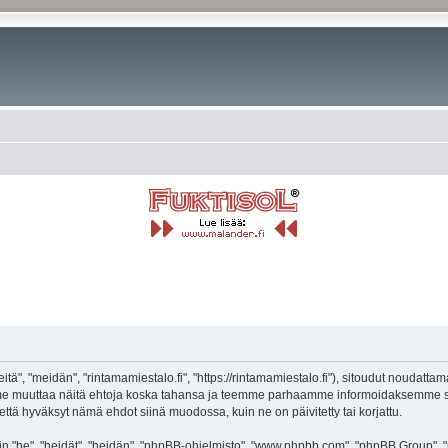
tä", "meidän", "rintamamiestalo.fi", "https://rintamamiestalo.fi"), sitoudut noudatta
voimme muuttaa näitä ehtoja koska tahansa ja teemme parhaamme informoidaksemme s
 että hyväksyt nämä ehdot siinä muodossa, kuin ne on päivitetty tai korjattu.
"he", "heidät", "heidän", "phpBB-ohjelmisto", "www.phpbb.com", "phpBB Group", "ph