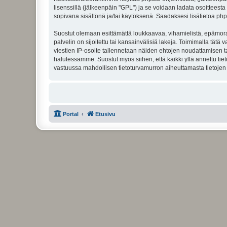
lisenssillä (jälkeenpäin "GPL") ja se voidaan ladata osoitteesta
sopivana sisältönä ja/tai käytöksenä. Saadaksesi lisätietoa php
Suostut olemaan esittämättä loukkaavaa, vihamielistä, epämoraa
palvelin on sijoitettu tai kansainvälisiä lakeja. Toimimalla tätä 
viestien IP-osoite tallennetaan näiden ehtojen noudattamisen tar
halutessamme. Suostut myös siihen, että kaikki yllä annettu tie
vastuussa mahdollisen tietoturvamurron aiheuttamasta tietojen v
Portal
Etusivu