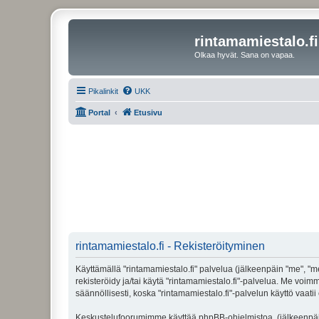
rintamamiestalo.fi
Olkaa hyvät. Sana on vapaa.
Pikalinkit
UKK
Portal
Etusivu
rintamamiestalo.fi - Rekisteröityminen
Käyttämällä "rintamamiestalo.fi" palvelua (jälkeenpäin "me", "mei
rekisteröidy ja/tai käytä "rintamamiestalo.fi"-palvelua. Me 
säännöllisesti, koska "rintamamiestalo.fi"-palvelun käyttö vaatii
Keskustelufoorumimme käyttää phpBB-ohjelmistoa, (jälkeenpäin 