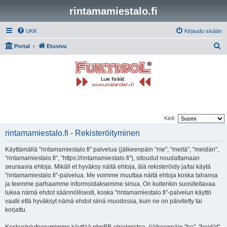
rintamamiestalo.fi
UKK
Kirjaudu sisään
E
Portal
Etusivu
t
s
i
Kieli:
rintamamiestalo.fi - Rekisteröityminen
Käyttämällä "rintamamiestalo.fi" palvelua (jälkeenpäin "me", "meitä", "meidän",
"rintamamiestalo.fi", "https://rintamamiestalo.fi"), sitoudut noudattamaan
seuraavia ehtoja. Mikäli et hyväksy näitä ehtoja, älä rekisteröidy ja/tai käytä
"rintamamiestalo.fi"-palvelua. Me voimme muuttaa näitä ehtoja koska tahansa
ja teemme parhaamme informoidaksemme sinua. On kuitenkin suositeltavaa
lukea nämä ehdot säännöllisesti, koska "rintamamiestalo.fi"-palvelun käyttö
vaatii että hyväksyt nämä ehdot siinä muodossa, kuin ne on päivitetty tai
korjattu.