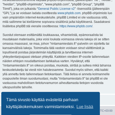
Keskustelufoorumimme käyttää phpBB-ohjelmistoa, (jälkeenpäin "he", "heidät",
"heidän", "phpBB-ohjelmisto", "www.phpbb.com", "phpBB Group", "phpBB
Tiimit"), joka on julkaistu "
General Public License v2
" -lisenssillä (jälkeenpäin
"GPL") ja se voidaan ladata osoitteesta
www.phpbb.com
. phpBB-ohjelmisto luo
vain ympäristön internet-keskustelulle. phpBB Limited ei ole vastuussa siitä,
mitä sallimme tai kiellämme sopivana sisältönä ja/tai käytöksenä. Saadaksesi
lisätietoa phpBB:stä vieraile osoitteessa:
https://www.phpbb.com/
.
Suostut olemaan esittämättä loukkaavaa, vihamielistä, epämoraalista tai
muutakaan materiaalia, joka voisi loukata voimassa olevia lakeja oli se sitten
omassa maassasi, se maa, johon "rintamamiestalo.fi"-palvelin on sijoitettu tai
kansainvälisiä lakeja. Toimimalla tätä vastoin voidaan sinut välittömästi ja
lopullisesti poistaa järjestelmän käyttäjistä ja tarvittaessa internet-
yhteydentarjoajaasi otetaan yhteyttä. Kaikkien viestien IP-osoite tallennetaan
näiden ehtojen noudattamisen tarkkailua varten. Hyväksyt, että
"rintamamiestalo.fi" on oikeus poistaa, muokata, siirtää ja sulkea mikä tahansa
keskusteluketju tai viesti niin halutessamme. Suostut myös siihen, että kaikki
yllä annettu tieto tallennetaan tietokantaan. Tätä tietoa ei anneta kolmannelle
osapuolelle ilman suostumustasi, mutta "rintamamiestalo.fi" tai phpBB ei ole
vastuussa mahdollisen tietoturvamurron aiheuttamasta tietojen vuodosta
ulkopuolisille tahoille.
Tämä sivusto käyttää evästeitä parhaan
käyttäjäkokemuksen varmistamiseksi.
Lue lisää
Portal
Etusivu
Kaikki ajat ovat
UTC+03:00