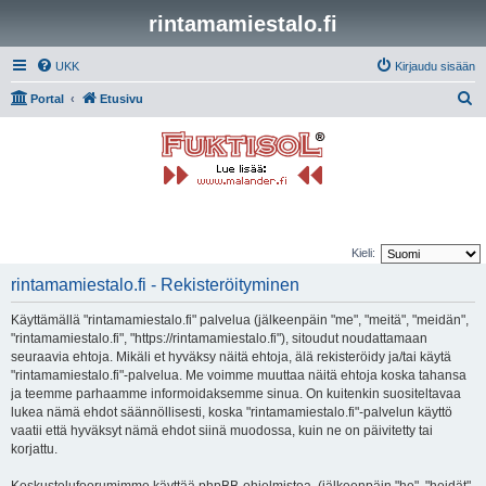
rintamamiestalo.fi
UKK
Kirjaudu sisään
E
Portal
Etusivu
t
s
i
Kieli:
rintamamiestalo.fi - Rekisteröityminen
Käyttämällä "rintamamiestalo.fi" palvelua (jälkeenpäin "me", "meitä", "meidän",
"rintamamiestalo.fi", "https://rintamamiestalo.fi"), sitoudut noudattamaan
seuraavia ehtoja. Mikäli et hyväksy näitä ehtoja, älä rekisteröidy ja/tai käytä
"rintamamiestalo.fi"-palvelua. Me voimme muuttaa näitä ehtoja koska tahansa
ja teemme parhaamme informoidaksemme sinua. On kuitenkin suositeltavaa
lukea nämä ehdot säännöllisesti, koska "rintamamiestalo.fi"-palvelun käyttö
vaatii että hyväksyt nämä ehdot siinä muodossa, kuin ne on päivitetty tai
korjattu.