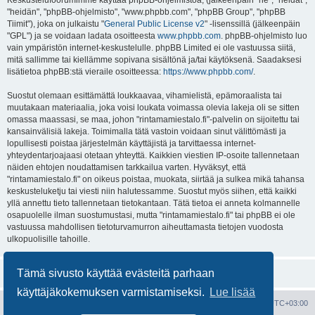
Keskustelufoorumimme käyttää phpBB-ohjelmistoa, (jälkeenpäin "he", "heidät",
"heidän", "phpBB-ohjelmisto", "www.phpbb.com", "phpBB Group", "phpBB
Tiimit"), joka on julkaistu "
General Public License v2
" -lisenssillä (jälkeenpäin
"GPL") ja se voidaan ladata osoitteesta
www.phpbb.com
. phpBB-ohjelmisto luo
vain ympäristön internet-keskustelulle. phpBB Limited ei ole vastuussa siitä,
mitä sallimme tai kiellämme sopivana sisältönä ja/tai käytöksenä. Saadaksesi
lisätietoa phpBB:stä vieraile osoitteessa:
https://www.phpbb.com/
.
Suostut olemaan esittämättä loukkaavaa, vihamielistä, epämoraalista tai
muutakaan materiaalia, joka voisi loukata voimassa olevia lakeja oli se sitten
omassa maassasi, se maa, johon "rintamamiestalo.fi"-palvelin on sijoitettu tai
kansainvälisiä lakeja. Toimimalla tätä vastoin voidaan sinut välittömästi ja
lopullisesti poistaa järjestelmän käyttäjistä ja tarvittaessa internet-
yhteydentarjoajaasi otetaan yhteyttä. Kaikkien viestien IP-osoite tallennetaan
näiden ehtojen noudattamisen tarkkailua varten. Hyväksyt, että
"rintamamiestalo.fi" on oikeus poistaa, muokata, siirtää ja sulkea mikä tahansa
keskusteluketju tai viesti niin halutessamme. Suostut myös siihen, että kaikki
yllä annettu tieto tallennetaan tietokantaan. Tätä tietoa ei anneta kolmannelle
osapuolelle ilman suostumustasi, mutta "rintamamiestalo.fi" tai phpBB ei ole
vastuussa mahdollisen tietoturvamurron aiheuttamasta tietojen vuodosta
ulkopuolisille tahoille.
Tämä sivusto käyttää evästeitä parhaan
käyttäjäkokemuksen varmistamiseksi.
Lue lisää
Portal
Etusivu
Kaikki ajat ovat
UTC+03:00