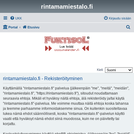
rintamamiestalo.fi
UKK
Kirjaudu sisään
E
Portal
Etusivu
t
s
i
Kieli:
rintamamiestalo.fi - Rekisteröityminen
Käyttämällä "rintamamiestalo.fi" palvelua (jälkeenpäin "me", "meitä", "meidän",
"rintamamiestalo.fi", "https://rintamamiestalo.fi"), sitoudut noudattamaan
seuraavia ehtoja. Mikäli et hyväksy näitä ehtoja, älä rekisteröidy ja/tai käytä
"rintamamiestalo.fi"-palvelua. Me voimme muuttaa näitä ehtoja koska tahansa
ja teemme parhaamme informoidaksemme sinua. On kuitenkin suositeltavaa
lukea nämä ehdot säännöllisesti, koska "rintamamiestalo.fi"-palvelun käyttö
vaatii että hyväksyt nämä ehdot siinä muodossa, kuin ne on päivitetty tai
korjattu.