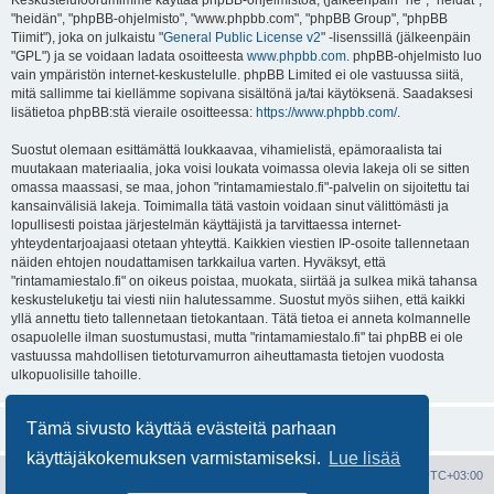
Keskustelufoorumimme käyttää phpBB-ohjelmistoa, (jälkeenpäin "he", "heidät",
"heidän", "phpBB-ohjelmisto", "www.phpbb.com", "phpBB Group", "phpBB
Tiimit"), joka on julkaistu "
General Public License v2
" -lisenssillä (jälkeenpäin
"GPL") ja se voidaan ladata osoitteesta
www.phpbb.com
. phpBB-ohjelmisto luo
vain ympäristön internet-keskustelulle. phpBB Limited ei ole vastuussa siitä,
mitä sallimme tai kiellämme sopivana sisältönä ja/tai käytöksenä. Saadaksesi
lisätietoa phpBB:stä vieraile osoitteessa:
https://www.phpbb.com/
.
Suostut olemaan esittämättä loukkaavaa, vihamielistä, epämoraalista tai
muutakaan materiaalia, joka voisi loukata voimassa olevia lakeja oli se sitten
omassa maassasi, se maa, johon "rintamamiestalo.fi"-palvelin on sijoitettu tai
kansainvälisiä lakeja. Toimimalla tätä vastoin voidaan sinut välittömästi ja
lopullisesti poistaa järjestelmän käyttäjistä ja tarvittaessa internet-
yhteydentarjoajaasi otetaan yhteyttä. Kaikkien viestien IP-osoite tallennetaan
näiden ehtojen noudattamisen tarkkailua varten. Hyväksyt, että
"rintamamiestalo.fi" on oikeus poistaa, muokata, siirtää ja sulkea mikä tahansa
keskusteluketju tai viesti niin halutessamme. Suostut myös siihen, että kaikki
yllä annettu tieto tallennetaan tietokantaan. Tätä tietoa ei anneta kolmannelle
osapuolelle ilman suostumustasi, mutta "rintamamiestalo.fi" tai phpBB ei ole
vastuussa mahdollisen tietoturvamurron aiheuttamasta tietojen vuodosta
ulkopuolisille tahoille.
Tämä sivusto käyttää evästeitä parhaan
käyttäjäkokemuksen varmistamiseksi.
Lue lisää
Portal
Etusivu
Kaikki ajat ovat
UTC+03:00