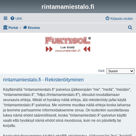
rintamamiestalo.fi
UKK
Kirjaudu sisään
E
Portal
Etusivu
t
s
i
Kieli:
rintamamiestalo.fi - Rekisteröityminen
Käyttämällä "rintamamiestalo.fi" palvelua (jälkeenpäin "me", "meitä", "meidän",
"rintamamiestalo.fi", "https://rintamamiestalo.fi"), sitoudut noudattamaan
seuraavia ehtoja. Mikäli et hyväksy näitä ehtoja, älä rekisteröidy ja/tai käytä
"rintamamiestalo.fi"-palvelua. Me voimme muuttaa näitä ehtoja koska tahansa
ja teemme parhaamme informoidaksemme sinua. On kuitenkin suositeltavaa
lukea nämä ehdot säännöllisesti, koska "rintamamiestalo.fi"-palvelun käyttö
vaatii että hyväksyt nämä ehdot siinä muodossa, kuin ne on päivitetty tai
korjattu.