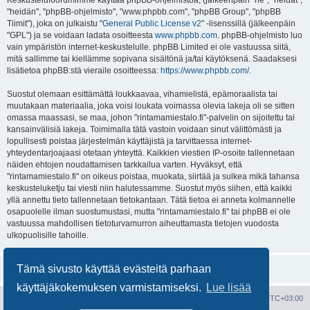
Keskustelufoorumimme käyttää phpBB-ohjelmistoa, (jälkeenpäin "he", "heidät",
"heidän", "phpBB-ohjelmisto", "www.phpbb.com", "phpBB Group", "phpBB
Tiimit"), joka on julkaistu "
General Public License v2
" -lisenssillä (jälkeenpäin
"GPL") ja se voidaan ladata osoitteesta
www.phpbb.com
. phpBB-ohjelmisto luo
vain ympäristön internet-keskustelulle. phpBB Limited ei ole vastuussa siitä,
mitä sallimme tai kiellämme sopivana sisältönä ja/tai käytöksenä. Saadaksesi
lisätietoa phpBB:stä vieraile osoitteessa:
https://www.phpbb.com/
.
Suostut olemaan esittämättä loukkaavaa, vihamielistä, epämoraalista tai
muutakaan materiaalia, joka voisi loukata voimassa olevia lakeja oli se sitten
omassa maassasi, se maa, johon "rintamamiestalo.fi"-palvelin on sijoitettu tai
kansainvälisiä lakeja. Toimimalla tätä vastoin voidaan sinut välittömästi ja
lopullisesti poistaa järjestelmän käyttäjistä ja tarvittaessa internet-
yhteydentarjoajaasi otetaan yhteyttä. Kaikkien viestien IP-osoite tallennetaan
näiden ehtojen noudattamisen tarkkailua varten. Hyväksyt, että
"rintamamiestalo.fi" on oikeus poistaa, muokata, siirtää ja sulkea mikä tahansa
keskusteluketju tai viesti niin halutessamme. Suostut myös siihen, että kaikki
yllä annettu tieto tallennetaan tietokantaan. Tätä tietoa ei anneta kolmannelle
osapuolelle ilman suostumustasi, mutta "rintamamiestalo.fi" tai phpBB ei ole
vastuussa mahdollisen tietoturvamurron aiheuttamasta tietojen vuodosta
ulkopuolisille tahoille.
Tämä sivusto käyttää evästeitä parhaan
käyttäjäkokemuksen varmistamiseksi.
Lue lisää
Portal
Etusivu
Kaikki ajat ovat
UTC+03:00