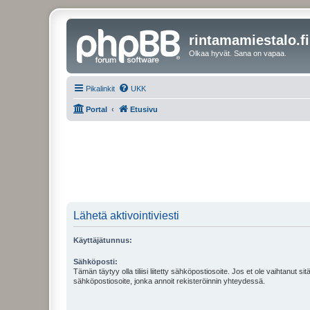
rintamamiestalo.fi
Olkaa hyvät. Sana on vapaa.
Pikalinkit
UKK
Portal
Etusivu
Lähetä aktivointiviesti
Käyttäjätunnus:
Sähköposti:
Tämän täytyy olla tiliisi liitetty sähköpostiosoite. Jos et ole vaihtanut sitä
sähköpostiosoite, jonka annoit rekisteröinnin yhteydessä.