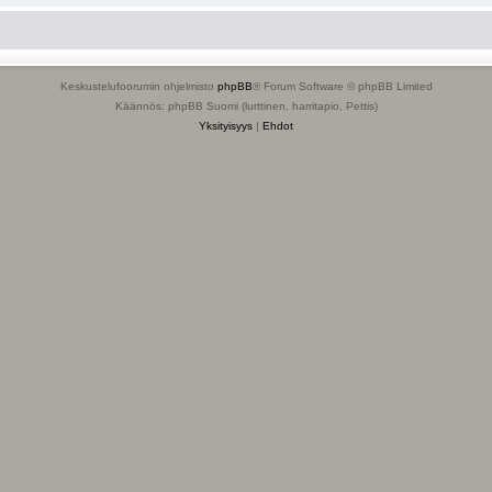
Keskustelufoorumin ohjelmisto
phpBB
® Forum Software © phpBB Limited
Käännös: phpBB Suomi (lurttinen, harritapio, Pettis)
Yksityisyys
|
Ehdot