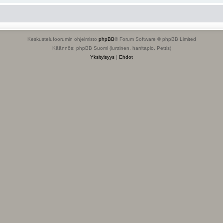
Keskustelufoorumin ohjelmisto
phpBB
® Forum Software © phpBB Limited
Käännös: phpBB Suomi (lurttinen, harritapio, Pettis)
Yksityisyys
|
Ehdot