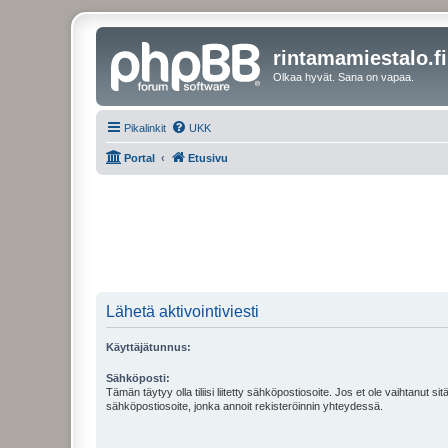
rintamamiestalo.fi
Olkaa hyvät. Sana on vapaa.
Pikalinkit
UKK
Portal
Etusivu
Lähetä aktivointiviesti
Käyttäjätunnus:
Sähköposti:
Tämän täytyy olla tiliisi liitetty sähköpostiosoite. Jos et ole vaihtanut sitä
sähköpostiosoite, jonka annoit rekisteröinnin yhteydessä.