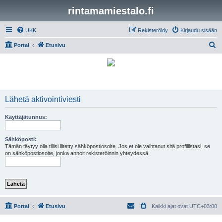
rintamamiestalo.fi
UKK
Rekisteröidy
Kirjaudu sisään
E
Portal
Etusivu
t
s
i
Lähetä aktivointiviesti
Käyttäjätunnus:
Sähköposti:
Tämän täytyy olla tiliisi liitetty sähköpostiosoite. Jos et ole vaihtanut sitä profiilistasi, se
on sähköpostiosoite, jonka annoit rekisteröinnin yhteydessä.
Portal
Etusivu
Kaikki ajat ovat
UTC+03:00