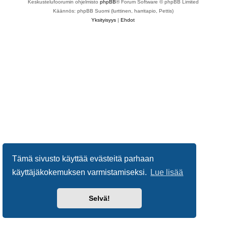
Keskustelufoorumin ohjelmisto
phpBB
® Forum Software © phpBB Limited
Käännös: phpBB Suomi (lurttinen, harritapio, Pettis)
Yksityisyys
|
Ehdot
Tämä sivusto käyttää evästeitä parhaan
käyttäjäkokemuksen varmistamiseksi.
Lue lisää
Selvä!