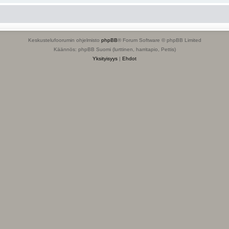
Keskustelufoorumin ohjelmisto
phpBB
® Forum Software © phpBB Limited
Käännös: phpBB Suomi (lurttinen, harritapio, Pettis)
Yksityisyys
|
Ehdot