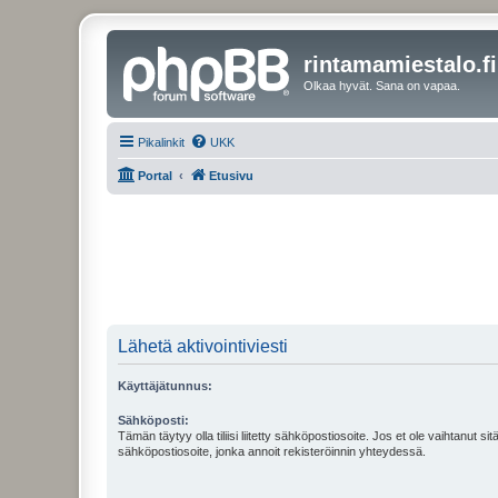
rintamamiestalo.fi
Olkaa hyvät. Sana on vapaa.
Pikalinkit
UKK
Portal
Etusivu
Lähetä aktivointiviesti
Käyttäjätunnus:
Sähköposti:
Tämän täytyy olla tiliisi liitetty sähköpostiosoite. Jos et ole vaihtanut sitä
sähköpostiosoite, jonka annoit rekisteröinnin yhteydessä.