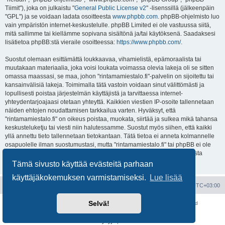
Tiimit"), joka on julkaistu "
General Public License v2
" -lisenssillä (jälkeenpäin
"GPL") ja se voidaan ladata osoitteesta
www.phpbb.com
. phpBB-ohjelmisto luo
vain ympäristön internet-keskustelulle. phpBB Limited ei ole vastuussa siitä,
mitä sallimme tai kiellämme sopivana sisältönä ja/tai käytöksenä. Saadaksesi
lisätietoa phpBB:stä vieraile osoitteessa:
https://www.phpbb.com/
.
Suostut olemaan esittämättä loukkaavaa, vihamielistä, epämoraalista tai
muutakaan materiaalia, joka voisi loukata voimassa olevia lakeja oli se sitten
omassa maassasi, se maa, johon "rintamamiestalo.fi"-palvelin on sijoitettu tai
kansainvälisiä lakeja. Toimimalla tätä vastoin voidaan sinut välittömästi ja
lopullisesti poistaa järjestelmän käyttäjistä ja tarvittaessa internet-
yhteydentarjoajaasi otetaan yhteyttä. Kaikkien viestien IP-osoite tallennetaan
näiden ehtojen noudattamisen tarkkailua varten. Hyväksyt, että
"rintamamiestalo.fi" on oikeus poistaa, muokata, siirtää ja sulkea mikä tahansa
keskusteluketju tai viesti niin halutessamme. Suostut myös siihen, että kaikki
yllä annettu tieto tallennetaan tietokantaan. Tätä tietoa ei anneta kolmannelle
osapuolelle ilman suostumustasi, mutta "rintamamiestalo.fi" tai phpBB ei ole
vastuussa mahdollisen tietoturvamurron aiheuttamasta tietojen vuodosta
ulkopuolisille tahoille.
Tämä sivusto käyttää evästeitä parhaan
käyttäjäkokemuksen varmistamiseksi.
Lue lisää
Portal
Etusivu
Kaikki ajat ovat
UTC+03:00
Selvä!
Keskustelufoorumin ohjelmisto
phpBB
® Forum Software © phpBB Limited
Käännös: phpBB Suomi (lurttinen, harritapio, Pettis)
Yksityisyys
|
Ehdot