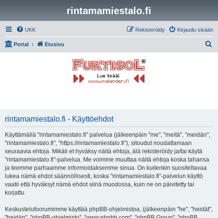
rintamamiestalo.fi
UKK
Rekisteröidy
Kirjaudu sisään
E
Portal
Etusivu
t
s
i
rintamamiestalo.fi - Käyttöehdot
Käyttämällä "rintamamiestalo.fi" palvelua (jälkeenpäin "me", "meitä", "meidän",
"rintamamiestalo.fi", "https://rintamamiestalo.fi"), sitoudut noudattamaan
seuraavia ehtoja. Mikäli et hyväksy näitä ehtoja, älä rekisteröidy ja/tai käytä
"rintamamiestalo.fi"-palvelua. Me voimme muuttaa näitä ehtoja koska tahansa
ja teemme parhaamme informoidaksemme sinua. On kuitenkin suositeltavaa
lukea nämä ehdot säännöllisesti, koska "rintamamiestalo.fi"-palvelun käyttö
vaatii että hyväksyt nämä ehdot siinä muodossa, kuin ne on päivitetty tai
korjattu.
Keskustelufoorumimme käyttää phpBB-ohjelmistoa, (jälkeenpäin "he", "heidät",
"heidän", "phpBB-ohjelmisto", "www.phpbb.com", "phpBB Group", "phpBB