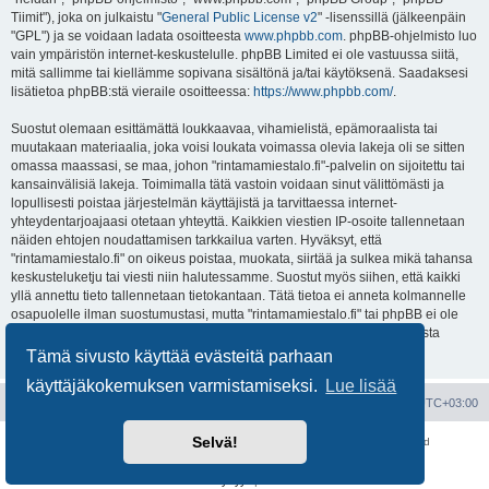
Tiimit"), joka on julkaistu "
General Public License v2
" -lisenssillä (jälkeenpäin
"GPL") ja se voidaan ladata osoitteesta
www.phpbb.com
. phpBB-ohjelmisto luo
vain ympäristön internet-keskustelulle. phpBB Limited ei ole vastuussa siitä,
mitä sallimme tai kiellämme sopivana sisältönä ja/tai käytöksenä. Saadaksesi
lisätietoa phpBB:stä vieraile osoitteessa:
https://www.phpbb.com/
.
Suostut olemaan esittämättä loukkaavaa, vihamielistä, epämoraalista tai
muutakaan materiaalia, joka voisi loukata voimassa olevia lakeja oli se sitten
omassa maassasi, se maa, johon "rintamamiestalo.fi"-palvelin on sijoitettu tai
kansainvälisiä lakeja. Toimimalla tätä vastoin voidaan sinut välittömästi ja
lopullisesti poistaa järjestelmän käyttäjistä ja tarvittaessa internet-
yhteydentarjoajaasi otetaan yhteyttä. Kaikkien viestien IP-osoite tallennetaan
näiden ehtojen noudattamisen tarkkailua varten. Hyväksyt, että
"rintamamiestalo.fi" on oikeus poistaa, muokata, siirtää ja sulkea mikä tahansa
keskusteluketju tai viesti niin halutessamme. Suostut myös siihen, että kaikki
yllä annettu tieto tallennetaan tietokantaan. Tätä tietoa ei anneta kolmannelle
osapuolelle ilman suostumustasi, mutta "rintamamiestalo.fi" tai phpBB ei ole
vastuussa mahdollisen tietoturvamurron aiheuttamasta tietojen vuodosta
ulkopuolisille tahoille.
Tämä sivusto käyttää evästeitä parhaan
käyttäjäkokemuksen varmistamiseksi.
Lue lisää
Portal
Etusivu
Kaikki ajat ovat
UTC+03:00
Selvä!
Keskustelufoorumin ohjelmisto
phpBB
® Forum Software © phpBB Limited
Käännös: phpBB Suomi (lurttinen, harritapio, Pettis)
Yksityisyys
|
Ehdot