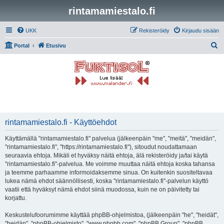
rintamamiestalo.fi
UKK
Rekisteröidy
Kirjaudu sisään
E
Portal
Etusivu
t
s
i
rintamamiestalo.fi - Käyttöehdot
Käyttämällä "rintamamiestalo.fi" palvelua (jälkeenpäin "me", "meitä", "meidän",
"rintamamiestalo.fi", "https://rintamamiestalo.fi"), sitoudut noudattamaan
seuraavia ehtoja. Mikäli et hyväksy näitä ehtoja, älä rekisteröidy ja/tai käytä
"rintamamiestalo.fi"-palvelua. Me voimme muuttaa näitä ehtoja koska tahansa
ja teemme parhaamme informoidaksemme sinua. On kuitenkin suositeltavaa
lukea nämä ehdot säännöllisesti, koska "rintamamiestalo.fi"-palvelun käyttö
vaatii että hyväksyt nämä ehdot siinä muodossa, kuin ne on päivitetty tai
korjattu.
Keskustelufoorumimme käyttää phpBB-ohjelmistoa, (jälkeenpäin "he", "heidät",
"heidän", "phpBB-ohjelmisto", "www.phpbb.com", "phpBB Group", "phpBB