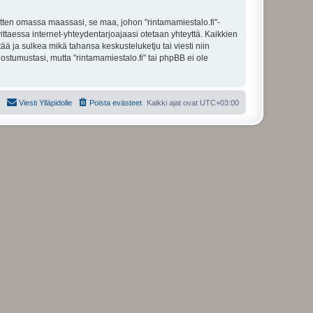
itten omassa maassasi, se maa, johon "rintamamiestalo.fi"-
arvittaessa internet-yhteydentarjoajaasi otetaan yhteyttä. Kaikkien
ää ja sulkea mikä tahansa keskusteluketju tai viesti niin
ostumustasi, mutta "rintamamiestalo.fi" tai phpBB ei ole
Viesti Ylläpidolle
Poista evästeet
Kaikki ajat ovat
UTC+03:00