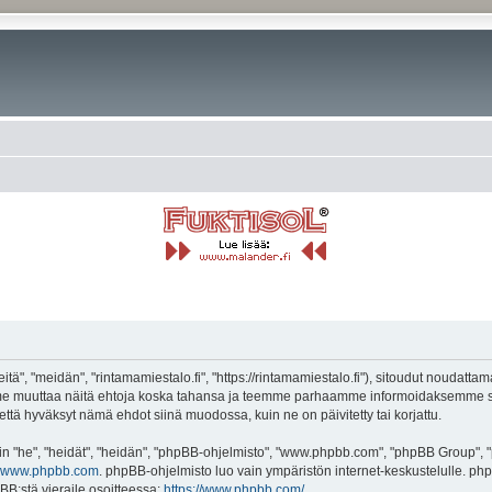
tä", "meidän", "rintamamiestalo.fi", "https://rintamamiestalo.fi"), sitoudut noudatta
voimme muuttaa näitä ehtoja koska tahansa ja teemme parhaamme informoidaksemme s
 että hyväksyt nämä ehdot siinä muodossa, kuin ne on päivitetty tai korjattu.
"he", "heidät", "heidän", "phpBB-ohjelmisto", "www.phpbb.com", "phpBB Group", "ph
www.phpbb.com
. phpBB-ohjelmisto luo vain ympäristön internet-keskustelulle. php
BB:stä vieraile osoitteessa:
https://www.phpbb.com/
.