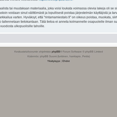
lista tai muutakaan materiaalia, joka voisi loukata voimassa olevia lakeja oli se s
vastoin voidaan sinut välittömästi ja lopullisesti poistaa järjestelmän käyttäjistä ja t
kkailua varten. Hyväksyt, että "rintamamiestalo.fi" on oikeus poistaa, muokata, siirt
to tallennetaan tietokantaan. Tätä tietoa ei anneta kolmannelle osapuolelle ilman su
uodosta ulkopuolisille tahoille.
Keskustelufoorumin ohjelmisto
phpBB
® Forum Software © phpBB Limited
Käännös: phpBB Suomi (lurttinen, harritapio, Pettis)
Yksityisyys
|
Ehdot