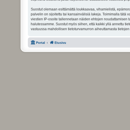
Suostut olemaan esittämättä loukkaavaa, vihamielistä, epämoraa
palvelin on sijoitettu tai kansainvälisiä lakeja. Toimimalla tätä 
viestien IP-osoite tallennetaan näiden ehtojen noudattamisen tar
halutessamme. Suostut myös siihen, että kaikki yllä annettu tie
vastuussa mahdollisen tietoturvamurron aiheuttamasta tietojen v
Portal
Etusivu