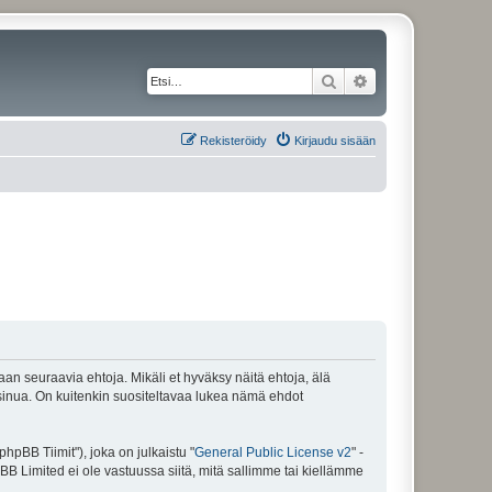
Etsi
Tarkennettu haku
Rekisteröidy
Kirjaudu sisään
maan seuraavia ehtoja. Mikäli et hyväksy näitä ehtoja, älä
inua. On kuitenkin suositeltavaa lukea nämä ehdot
pBB Tiimit"), joka on julkaistu "
General Public License v2
" -
BB Limited ei ole vastuussa siitä, mitä sallimme tai kiellämme