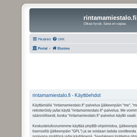
rintamamiestalo.fi
Olkaa hyvät. Sana on vapaa.
Pikalinkit
UKK
Portal
Etusivu
rintamamiestalo.fi - Käyttöehdot
Käyttämällä "rintamamiestalo.fi" palvelua (jälkeenpäin "me", "mei
rekisteröidy ja/tai käytä "rintamamiestalo.fi"-palvelua. Me 
säännöllisesti, koska "rintamamiestalo.fi"-palvelun käyttö vaatii
Keskustelufoorumimme käyttää phpBB-ohjelmistoa, (jälkeenpäin 
lisenssillä (jälkeenpäin "GPL") ja se voidaan ladata osoitteesta
sopivana sisältönä ja/tai käytöksenä. Saadaksesi lisätietoa php