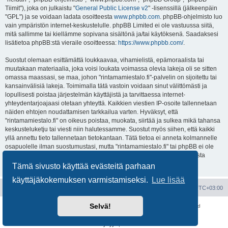
Tiimit"), joka on julkaistu "
General Public License v2
" -lisenssillä (jälkeenpäin
"GPL") ja se voidaan ladata osoitteesta
www.phpbb.com
. phpBB-ohjelmisto luo
vain ympäristön internet-keskustelulle. phpBB Limited ei ole vastuussa siitä,
mitä sallimme tai kiellämme sopivana sisältönä ja/tai käytöksenä. Saadaksesi
lisätietoa phpBB:stä vieraile osoitteessa:
https://www.phpbb.com/
.
Suostut olemaan esittämättä loukkaavaa, vihamielistä, epämoraalista tai
muutakaan materiaalia, joka voisi loukata voimassa olevia lakeja oli se sitten
omassa maassasi, se maa, johon "rintamamiestalo.fi"-palvelin on sijoitettu tai
kansainvälisiä lakeja. Toimimalla tätä vastoin voidaan sinut välittömästi ja
lopullisesti poistaa järjestelmän käyttäjistä ja tarvittaessa internet-
yhteydentarjoajaasi otetaan yhteyttä. Kaikkien viestien IP-osoite tallennetaan
näiden ehtojen noudattamisen tarkkailua varten. Hyväksyt, että
"rintamamiestalo.fi" on oikeus poistaa, muokata, siirtää ja sulkea mikä tahansa
keskusteluketju tai viesti niin halutessamme. Suostut myös siihen, että kaikki
yllä annettu tieto tallennetaan tietokantaan. Tätä tietoa ei anneta kolmannelle
osapuolelle ilman suostumustasi, mutta "rintamamiestalo.fi" tai phpBB ei ole
vastuussa mahdollisen tietoturvamurron aiheuttamasta tietojen vuodosta
ulkopuolisille tahoille.
Tämä sivusto käyttää evästeitä parhaan
käyttäjäkokemuksen varmistamiseksi.
Lue lisää
Portal
Etusivu
Kaikki ajat ovat
UTC+03:00
Selvä!
Keskustelufoorumin ohjelmisto
phpBB
® Forum Software © phpBB Limited
Käännös: phpBB Suomi (lurttinen, harritapio, Pettis)
Yksityisyys
|
Ehdot