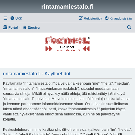
rintamamiestalo.fi
UKK
Rekisteröidy
Kirjaudu sisään
E
Portal
Etusivu
t
s
i
rintamamiestalo.fi - Käyttöehdot
Käyttämällä "rintamamiestalo.fi" palvelua (jälkeenpäin "me", "meitä", "meidän",
"rintamamiestalo.fi", "https://rintamamiestalo.fi"), sitoudut noudattamaan
seuraavia ehtoja. Mikäli et hyväksy näitä ehtoja, älä rekisteröidy ja/tai käytä
"rintamamiestalo.fi"-palvelua. Me voimme muuttaa näitä ehtoja koska tahansa
ja teemme parhaamme informoidaksemme sinua. On kuitenkin suositeltavaa
lukea nämä ehdot säännöllisesti, koska "rintamamiestalo.fi"-palvelun käyttö
vaatii että hyväksyt nämä ehdot siinä muodossa, kuin ne on päivitetty tai
korjattu.
Keskustelufoorumimme käyttää phpBB-ohjelmistoa, (jälkeenpäin "he", "heidät",
"heidän", "phpBB-ohjelmisto", "www.phpbb.com", "phpBB Group", "phpBB