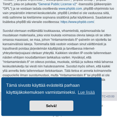
Tiimit"), joka on julkaistu "
General Public License v2
" -lisenssillä (jälkeenpäin
"GPL") ja se voidaan ladata osoitteesta
www.phpbb.com
. phpBB-ohjelmisto luo
vain ympäristön internet-keskustelulle. phpBB Limited ei ole vastuussa siitä,
mitä sallimme tai kiellämme sopivana sisältönä ja/tai käytöksenä. Saadaksesi
lisätietoa phpBB:stä vieraile osoitteessa:
https://www.phpbb.com/
.
Suostut olemaan esittämättä loukkaavaa, vihamielistä, epämoraalista tai
muutakaan materiaalia, joka voisi loukata voimassa olevia lakeja oli se sitten
omassa maassasi, se maa, johon "rintamamiestalo.fi"-palvelin on sijoitettu tai
kansainvälisiä lakeja. Toimimalla tätä vastoin voidaan sinut välittömästi ja
lopullisesti poistaa järjestelmän käyttäjistä ja tarvittaessa internet-
yhteydentarjoajaasi otetaan yhteyttä. Kaikkien viestien IP-osoite tallennetaan
näiden ehtojen noudattamisen tarkkailua varten. Hyväksyt, että
"rintamamiestalo.fi" on oikeus poistaa, muokata, siirtää ja sulkea mikä tahansa
keskusteluketju tai viesti niin halutessamme. Suostut myös siihen, että kaikki
yllä annettu tieto tallennetaan tietokantaan. Tätä tietoa ei anneta kolmannelle
osapuolelle ilman suostumustasi, mutta "rintamamiestalo.fi" tai phpBB ei ole
vastuussa mahdollisen tietoturvamurron aiheuttamasta tietojen vuodosta
ulkopuolisille tahoille.
Tämä sivusto käyttää evästeitä parhaan
käyttäjäkokemuksen varmistamiseksi.
Lue lisää
Portal
Etusivu
Kaikki ajat ovat
UTC+03:00
Selvä!
Keskustelufoorumin ohjelmisto
phpBB
® Forum Software © phpBB Limited
Käännös: phpBB Suomi (lurttinen, harritapio, Pettis)
Yksityisyys
|
Ehdot