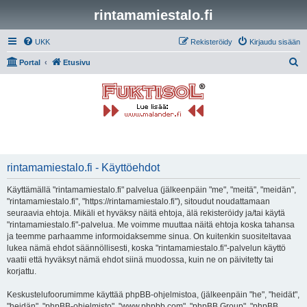
rintamamiestalo.fi
UKK
Rekisteröidy
Kirjaudu sisään
E
Portal
Etusivu
t
s
i
rintamamiestalo.fi - Käyttöehdot
Käyttämällä "rintamamiestalo.fi" palvelua (jälkeenpäin "me", "meitä", "meidän",
"rintamamiestalo.fi", "https://rintamamiestalo.fi"), sitoudut noudattamaan
seuraavia ehtoja. Mikäli et hyväksy näitä ehtoja, älä rekisteröidy ja/tai käytä
"rintamamiestalo.fi"-palvelua. Me voimme muuttaa näitä ehtoja koska tahansa
ja teemme parhaamme informoidaksemme sinua. On kuitenkin suositeltavaa
lukea nämä ehdot säännöllisesti, koska "rintamamiestalo.fi"-palvelun käyttö
vaatii että hyväksyt nämä ehdot siinä muodossa, kuin ne on päivitetty tai
korjattu.
Keskustelufoorumimme käyttää phpBB-ohjelmistoa, (jälkeenpäin "he", "heidät",
"heidän", "phpBB-ohjelmisto", "www.phpbb.com", "phpBB Group", "phpBB