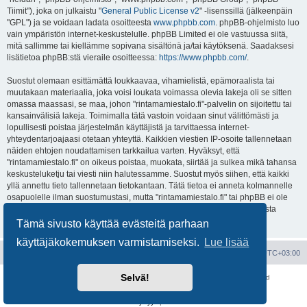
Tiimit"), joka on julkaistu "
General Public License v2
" -lisenssillä (jälkeenpäin
"GPL") ja se voidaan ladata osoitteesta
www.phpbb.com
. phpBB-ohjelmisto luo
vain ympäristön internet-keskustelulle. phpBB Limited ei ole vastuussa siitä,
mitä sallimme tai kiellämme sopivana sisältönä ja/tai käytöksenä. Saadaksesi
lisätietoa phpBB:stä vieraile osoitteessa:
https://www.phpbb.com/
.
Suostut olemaan esittämättä loukkaavaa, vihamielistä, epämoraalista tai
muutakaan materiaalia, joka voisi loukata voimassa olevia lakeja oli se sitten
omassa maassasi, se maa, johon "rintamamiestalo.fi"-palvelin on sijoitettu tai
kansainvälisiä lakeja. Toimimalla tätä vastoin voidaan sinut välittömästi ja
lopullisesti poistaa järjestelmän käyttäjistä ja tarvittaessa internet-
yhteydentarjoajaasi otetaan yhteyttä. Kaikkien viestien IP-osoite tallennetaan
näiden ehtojen noudattamisen tarkkailua varten. Hyväksyt, että
"rintamamiestalo.fi" on oikeus poistaa, muokata, siirtää ja sulkea mikä tahansa
keskusteluketju tai viesti niin halutessamme. Suostut myös siihen, että kaikki
yllä annettu tieto tallennetaan tietokantaan. Tätä tietoa ei anneta kolmannelle
osapuolelle ilman suostumustasi, mutta "rintamamiestalo.fi" tai phpBB ei ole
vastuussa mahdollisen tietoturvamurron aiheuttamasta tietojen vuodosta
ulkopuolisille tahoille.
Tämä sivusto käyttää evästeitä parhaan
käyttäjäkokemuksen varmistamiseksi.
Lue lisää
Portal
Etusivu
Kaikki ajat ovat
UTC+03:00
Selvä!
Keskustelufoorumin ohjelmisto
phpBB
® Forum Software © phpBB Limited
Käännös: phpBB Suomi (lurttinen, harritapio, Pettis)
Yksityisyys
|
Ehdot