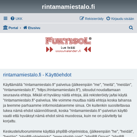
rintamamiestalo.fi
UKK
Rekisteröidy
Kirjaudu sisään
E
Portal
Etusivu
t
s
i
rintamamiestalo.fi - Käyttöehdot
Käyttämällä "rintamamiestalo.fi" palvelua (jälkeenpäin "me", "meitä", "meidän",
"rintamamiestalo.fi", "https://rintamamiestalo.fi"), sitoudut noudattamaan
seuraavia ehtoja. Mikäli et hyväksy näitä ehtoja, älä rekisteröidy ja/tai käytä
"rintamamiestalo.fi"-palvelua. Me voimme muuttaa näitä ehtoja koska tahansa
ja teemme parhaamme informoidaksemme sinua. On kuitenkin suositeltavaa
lukea nämä ehdot säännöllisesti, koska "rintamamiestalo.fi"-palvelun käyttö
vaatii että hyväksyt nämä ehdot siinä muodossa, kuin ne on päivitetty tai
korjattu.
Keskustelufoorumimme käyttää phpBB-ohjelmistoa, (jälkeenpäin "he", "heidät",
"heidän", "phpBB-ohjelmisto", "www.phpbb.com", "phpBB Group", "phpBB