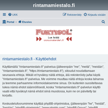
rintamamiestalo.fi
UKK
Rekisteröidy
Kirjaudu sisään
E
Portal
Etusivu
t
s
i
rintamamiestalo.fi - Käyttöehdot
Käyttämällä "rintamamiestalo.fi" palvelua (jälkeenpäin "me", "meitä", "meidän",
"rintamamiestalo.fi", "https://rintamamiestalo.fi"), sitoudut noudattamaan
seuraavia ehtoja. Mikäli et hyväksy näitä ehtoja, älä rekisteröidy ja/tai käytä
"rintamamiestalo.fi"-palvelua. Me voimme muuttaa näitä ehtoja koska tahansa
ja teemme parhaamme informoidaksemme sinua. On kuitenkin suositeltavaa
lukea nämä ehdot säännöllisesti, koska "rintamamiestalo.fi"-palvelun käyttö
vaatii että hyväksyt nämä ehdot siinä muodossa, kuin ne on päivitetty tai
korjattu.
Keskustelufoorumimme käyttää phpBB-ohjelmistoa, (jälkeenpäin "he", "heidät",
"heidän", "phpBB-ohjelmisto", "www.phpbb.com", "phpBB Group", "phpBB