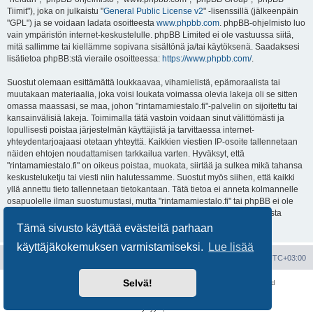
Tiimit"), joka on julkaistu "
General Public License v2
" -lisenssillä (jälkeenpäin
"GPL") ja se voidaan ladata osoitteesta
www.phpbb.com
. phpBB-ohjelmisto luo
vain ympäristön internet-keskustelulle. phpBB Limited ei ole vastuussa siitä,
mitä sallimme tai kiellämme sopivana sisältönä ja/tai käytöksenä. Saadaksesi
lisätietoa phpBB:stä vieraile osoitteessa:
https://www.phpbb.com/
.
Suostut olemaan esittämättä loukkaavaa, vihamielistä, epämoraalista tai
muutakaan materiaalia, joka voisi loukata voimassa olevia lakeja oli se sitten
omassa maassasi, se maa, johon "rintamamiestalo.fi"-palvelin on sijoitettu tai
kansainvälisiä lakeja. Toimimalla tätä vastoin voidaan sinut välittömästi ja
lopullisesti poistaa järjestelmän käyttäjistä ja tarvittaessa internet-
yhteydentarjoajaasi otetaan yhteyttä. Kaikkien viestien IP-osoite tallennetaan
näiden ehtojen noudattamisen tarkkailua varten. Hyväksyt, että
"rintamamiestalo.fi" on oikeus poistaa, muokata, siirtää ja sulkea mikä tahansa
keskusteluketju tai viesti niin halutessamme. Suostut myös siihen, että kaikki
yllä annettu tieto tallennetaan tietokantaan. Tätä tietoa ei anneta kolmannelle
osapuolelle ilman suostumustasi, mutta "rintamamiestalo.fi" tai phpBB ei ole
vastuussa mahdollisen tietoturvamurron aiheuttamasta tietojen vuodosta
ulkopuolisille tahoille.
Tämä sivusto käyttää evästeitä parhaan
käyttäjäkokemuksen varmistamiseksi.
Lue lisää
Portal
Etusivu
Kaikki ajat ovat
UTC+03:00
Selvä!
Keskustelufoorumin ohjelmisto
phpBB
® Forum Software © phpBB Limited
Käännös: phpBB Suomi (lurttinen, harritapio, Pettis)
Yksityisyys
|
Ehdot