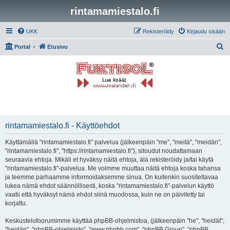
rintamamiestalo.fi
UKK
Rekisteröidy
Kirjaudu sisään
E
Portal
Etusivu
t
s
i
rintamamiestalo.fi - Käyttöehdot
Käyttämällä "rintamamiestalo.fi" palvelua (jälkeenpäin "me", "meitä", "meidän",
"rintamamiestalo.fi", "https://rintamamiestalo.fi"), sitoudut noudattamaan
seuraavia ehtoja. Mikäli et hyväksy näitä ehtoja, älä rekisteröidy ja/tai käytä
"rintamamiestalo.fi"-palvelua. Me voimme muuttaa näitä ehtoja koska tahansa
ja teemme parhaamme informoidaksemme sinua. On kuitenkin suositeltavaa
lukea nämä ehdot säännöllisesti, koska "rintamamiestalo.fi"-palvelun käyttö
vaatii että hyväksyt nämä ehdot siinä muodossa, kuin ne on päivitetty tai
korjattu.
Keskustelufoorumimme käyttää phpBB-ohjelmistoa, (jälkeenpäin "he", "heidät",
"heidän", "phpBB-ohjelmisto", "www.phpbb.com", "phpBB Group", "phpBB