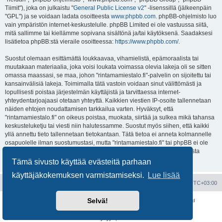
Tiimit"), joka on julkaistu "
General Public License v2
" -lisenssillä (jälkeenpäin
"GPL") ja se voidaan ladata osoitteesta
www.phpbb.com
. phpBB-ohjelmisto luo
vain ympäristön internet-keskustelulle. phpBB Limited ei ole vastuussa siitä,
mitä sallimme tai kiellämme sopivana sisältönä ja/tai käytöksenä. Saadaksesi
lisätietoa phpBB:stä vieraile osoitteessa:
https://www.phpbb.com/
.
Suostut olemaan esittämättä loukkaavaa, vihamielistä, epämoraalista tai
muutakaan materiaalia, joka voisi loukata voimassa olevia lakeja oli se sitten
omassa maassasi, se maa, johon "rintamamiestalo.fi"-palvelin on sijoitettu tai
kansainvälisiä lakeja. Toimimalla tätä vastoin voidaan sinut välittömästi ja
lopullisesti poistaa järjestelmän käyttäjistä ja tarvittaessa internet-
yhteydentarjoajaasi otetaan yhteyttä. Kaikkien viestien IP-osoite tallennetaan
näiden ehtojen noudattamisen tarkkailua varten. Hyväksyt, että
"rintamamiestalo.fi" on oikeus poistaa, muokata, siirtää ja sulkea mikä tahansa
keskusteluketju tai viesti niin halutessamme. Suostut myös siihen, että kaikki
yllä annettu tieto tallennetaan tietokantaan. Tätä tietoa ei anneta kolmannelle
osapuolelle ilman suostumustasi, mutta "rintamamiestalo.fi" tai phpBB ei ole
vastuussa mahdollisen tietoturvamurron aiheuttamasta tietojen vuodosta
ulkopuolisille tahoille.
Tämä sivusto käyttää evästeitä parhaan
käyttäjäkokemuksen varmistamiseksi.
Lue lisää
Portal
Etusivu
Kaikki ajat ovat
UTC+03:00
Selvä!
Keskustelufoorumin ohjelmisto
phpBB
® Forum Software © phpBB Limited
Käännös: phpBB Suomi (lurttinen, harritapio, Pettis)
Yksityisyys
|
Ehdot