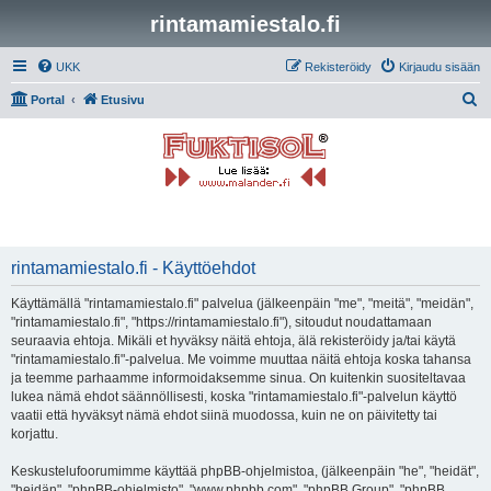
rintamamiestalo.fi
UKK
Rekisteröidy
Kirjaudu sisään
E
Portal
Etusivu
t
s
i
rintamamiestalo.fi - Käyttöehdot
Käyttämällä "rintamamiestalo.fi" palvelua (jälkeenpäin "me", "meitä", "meidän",
"rintamamiestalo.fi", "https://rintamamiestalo.fi"), sitoudut noudattamaan
seuraavia ehtoja. Mikäli et hyväksy näitä ehtoja, älä rekisteröidy ja/tai käytä
"rintamamiestalo.fi"-palvelua. Me voimme muuttaa näitä ehtoja koska tahansa
ja teemme parhaamme informoidaksemme sinua. On kuitenkin suositeltavaa
lukea nämä ehdot säännöllisesti, koska "rintamamiestalo.fi"-palvelun käyttö
vaatii että hyväksyt nämä ehdot siinä muodossa, kuin ne on päivitetty tai
korjattu.
Keskustelufoorumimme käyttää phpBB-ohjelmistoa, (jälkeenpäin "he", "heidät",
"heidän", "phpBB-ohjelmisto", "www.phpbb.com", "phpBB Group", "phpBB