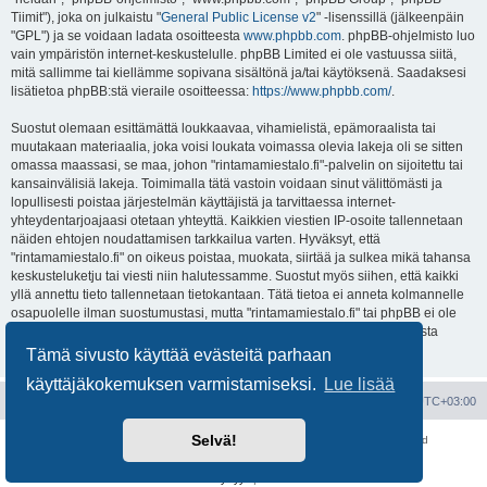
Tiimit"), joka on julkaistu "
General Public License v2
" -lisenssillä (jälkeenpäin
"GPL") ja se voidaan ladata osoitteesta
www.phpbb.com
. phpBB-ohjelmisto luo
vain ympäristön internet-keskustelulle. phpBB Limited ei ole vastuussa siitä,
mitä sallimme tai kiellämme sopivana sisältönä ja/tai käytöksenä. Saadaksesi
lisätietoa phpBB:stä vieraile osoitteessa:
https://www.phpbb.com/
.
Suostut olemaan esittämättä loukkaavaa, vihamielistä, epämoraalista tai
muutakaan materiaalia, joka voisi loukata voimassa olevia lakeja oli se sitten
omassa maassasi, se maa, johon "rintamamiestalo.fi"-palvelin on sijoitettu tai
kansainvälisiä lakeja. Toimimalla tätä vastoin voidaan sinut välittömästi ja
lopullisesti poistaa järjestelmän käyttäjistä ja tarvittaessa internet-
yhteydentarjoajaasi otetaan yhteyttä. Kaikkien viestien IP-osoite tallennetaan
näiden ehtojen noudattamisen tarkkailua varten. Hyväksyt, että
"rintamamiestalo.fi" on oikeus poistaa, muokata, siirtää ja sulkea mikä tahansa
keskusteluketju tai viesti niin halutessamme. Suostut myös siihen, että kaikki
yllä annettu tieto tallennetaan tietokantaan. Tätä tietoa ei anneta kolmannelle
osapuolelle ilman suostumustasi, mutta "rintamamiestalo.fi" tai phpBB ei ole
vastuussa mahdollisen tietoturvamurron aiheuttamasta tietojen vuodosta
ulkopuolisille tahoille.
Tämä sivusto käyttää evästeitä parhaan
käyttäjäkokemuksen varmistamiseksi.
Lue lisää
Portal
Etusivu
Kaikki ajat ovat
UTC+03:00
Selvä!
Keskustelufoorumin ohjelmisto
phpBB
® Forum Software © phpBB Limited
Käännös: phpBB Suomi (lurttinen, harritapio, Pettis)
Yksityisyys
|
Ehdot