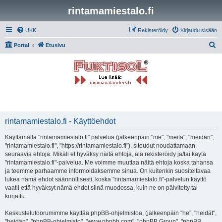
rintamamiestalo.fi
UKK
Rekisteröidy
Kirjaudu sisään
E
Portal
Etusivu
t
s
i
rintamamiestalo.fi - Käyttöehdot
Käyttämällä "rintamamiestalo.fi" palvelua (jälkeenpäin "me", "meitä", "meidän",
"rintamamiestalo.fi", "https://rintamamiestalo.fi"), sitoudut noudattamaan
seuraavia ehtoja. Mikäli et hyväksy näitä ehtoja, älä rekisteröidy ja/tai käytä
"rintamamiestalo.fi"-palvelua. Me voimme muuttaa näitä ehtoja koska tahansa
ja teemme parhaamme informoidaksemme sinua. On kuitenkin suositeltavaa
lukea nämä ehdot säännöllisesti, koska "rintamamiestalo.fi"-palvelun käyttö
vaatii että hyväksyt nämä ehdot siinä muodossa, kuin ne on päivitetty tai
korjattu.
Keskustelufoorumimme käyttää phpBB-ohjelmistoa, (jälkeenpäin "he", "heidät",
"heidän", "phpBB-ohjelmisto", "www.phpbb.com", "phpBB Group", "phpBB