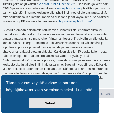
Tiimit"), joka on julkaistu "
General Public License v2
" -lisenssillä (jälkeenpäin
"GPL") ja se voidaan ladata osoitteesta
www.phpbb.com
. phpBB-ohjelmisto luo
vain ympäristön internet-keskustelulle. phpBB Limited ei ole vastuussa siitä,
mitä sallimme tai kiellämme sopivana sisältönä ja/tai käytöksenä. Saadaksesi
lisätietoa phpBB:stä vieraile osoitteessa:
https://www.phpbb.com/
.
Suostut olemaan esittämättä loukkaavaa, vihamielistä, epämoraalista tai
muutakaan materiaalia, joka voisi loukata voimassa olevia lakeja oli se sitten
omassa maassasi, se maa, johon "rintamamiestalo.fi"-palvelin on sijoitettu tai
kansainvälisiä lakeja. Toimimalla tätä vastoin voidaan sinut välittömästi ja
lopullisesti poistaa järjestelmän käyttäjistä ja tarvittaessa internet-
yhteydentarjoajaasi otetaan yhteyttä. Kaikkien viestien IP-osoite tallennetaan
näiden ehtojen noudattamisen tarkkailua varten. Hyväksyt, että
"rintamamiestalo.fi" on oikeus poistaa, muokata, siirtää ja sulkea mikä tahansa
keskusteluketju tai viesti niin halutessamme. Suostut myös siihen, että kaikki
yllä annettu tieto tallennetaan tietokantaan. Tätä tietoa ei anneta kolmannelle
osapuolelle ilman suostumustasi, mutta "rintamamiestalo.fi" tai phpBB ei ole
vastuussa mahdollisen tietoturvamurron aiheuttamasta tietojen vuodosta
ulkopuolisille tahoille.
Tämä sivusto käyttää evästeitä parhaan
käyttäjäkokemuksen varmistamiseksi.
Lue lisää
Portal
Etusivu
Kaikki ajat ovat
UTC+03:00
Selvä!
Keskustelufoorumin ohjelmisto
phpBB
® Forum Software © phpBB Limited
Käännös: phpBB Suomi (lurttinen, harritapio, Pettis)
Yksityisyys
|
Ehdot